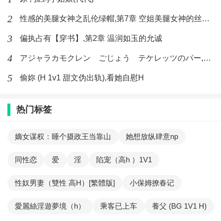
2
性感的美腿女神之乱伦绿帽,第7章 空姐美腿女神的丝袜足交
3
偏执占有【穿书】,第2章 温润如玉的允诚
4
アジャラカモクレン ごじょう テケレッツのパー,【No. 42 Rube Goldberg Machine】十四
5
偷妳 (H 1v1 甜文伪出轨),看她自慰H
热门标签
嫡女谋权：睡个摄政王当靠山
她想放纵肆意np
同性恋
爱
淫
陷宠（高h ）1V1
性奴男妻（雙性 高H）[繁體版]
小保姆撩春记
愛麗絲淫遊夢境（h）
乘客已上车
養父 (BG 1V1 H)