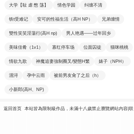
大学【耻 虐 憋 荡】
情色学园
纠缠不清
铁t受难记
安可的性福生活（高H NP）
兄弟缠情
雙性笑笑淫蕩行(高H np)
男人艳遇——过年回乡
美味佳肴（1v1）
寡红停车场
位面囚徒
猫咪桃桃
情欲九歌
神魔追妻強制圈叉/變態H繁
婊子（NPH）
洇浔
孕中云雨
被前男友肏了之后（h）
小新郎(高H、NP)
返回首页
本站皆為限制級作品，未滿十八歲禁止瀏覽網站內容|联
系我们：
yundtjoey24@gmail.com
|