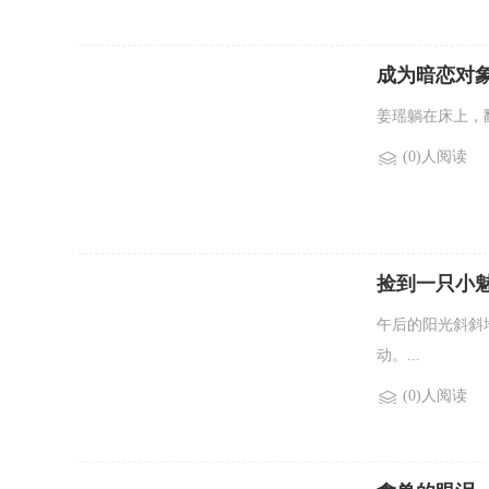
成为暗恋对象
姜瑶躺在床上，
(0)人阅读
捡到一只小魅
午后的阳光斜斜
动。...
(0)人阅读