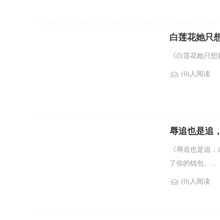
白莲花她只
《白莲花她只想救
(0)人阅读
辱追也是追
《辱追也是追，
了你的钱包。...
(0)人阅读