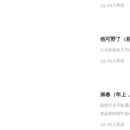
(0)人阅读
他可野了（校
八月的南梧天气
(0)人阅读
淋春（年上
陈朱打开手机通
色晶莹的指甲盖在
(0)人阅读