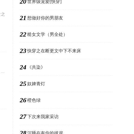
20
世界级宠爱[快穿]
食之
21
想做好你的男朋友
22
糙女文学（男全处）
23
快穿之在断更文中下不来床
24
《共染》
..
25
奴婢青灯
26
橙色绿
27
下次来我家采访
28
沉睡在有你的彼岸