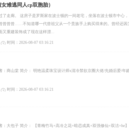
女难逃同人cp双胞胎）
过了走廊。 这房子是罗斯家在波士顿的一间老宅，坐落在波士顿市中心，
曾曾曾曾……不知道哪一代曾祖父从一个贵族手上购买得来的。曾经还因
又重建装饰成了现在这样漂...
时间：2026-08-07 03:16:21
者：商山棠 简介： 明艳温柔珠宝设计师x清冷禁欲京圈大佬/先婚后爱/年
时间：2026-08-07 03:16:21
：大包子 简介： 【青梅竹马+高冷之花+暗恋成真+双强修仙+双洁+he】.