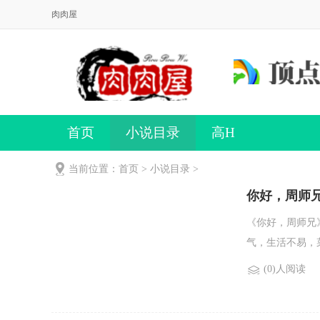
肉肉屋
首页
小说目录
高H
当前位置：首页 >
小说目录
>
你好，周师
《你好，周师兄
气，生活不易，菜
(0)人阅读