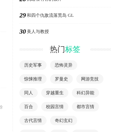
29
和四个仇敌流落荒岛 GL
30
美人与教授
热门
标签
历史军事
恐怖灵异
惊悚推理
罗曼史
网游竞技
同人
穿越重生
科幻异能
百合
校园言情
都市言情
粉
古代言情
奇幻玄幻