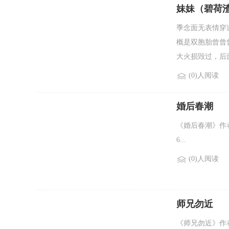
妹妹（碧荷渣
季念面无表情穿
概是双胞胎曾曾
大火损毁过，后面
(0)人阅读
婚后春潮
《婚后春潮》作
6...
(0)人阅读
师兄勿近
《师兄勿近》作者