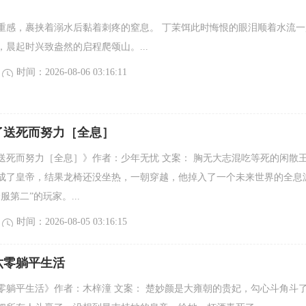
重感，裹挟着溺水后黏着刺疼的窒息。 丁茉饵此时悔恨的眼泪顺着水流一
晨起时兴致盎然的启程爬颂山。...
时间：2026-08-06 03:16:11
了送死而努力［全息］
送死而努力［全息］》作者：少年无忧 文案： 胸无大志混吃等死的闲散
成了皇帝，结果龙椅还没坐热，一朝穿越，他掉入了一个未来世界的全息
服第二”的玩家。...
时间：2026-08-05 03:16:15
六零躺平生活
零躺平生活》作者：木梓潼 文案： 楚妙颜是大雍朝的贵妃，勾心斗角斗