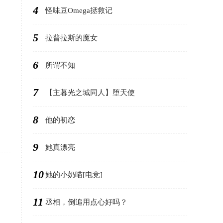
4
怪味豆Omega拯救记
5
拉普拉斯的魔女
6
所谓不知
7
【主暮光之城同人】堕天使
8
他的初恋
9
她真漂亮
10
她的小奶喵[电竞]
11
丞相，倒追用点心好吗？