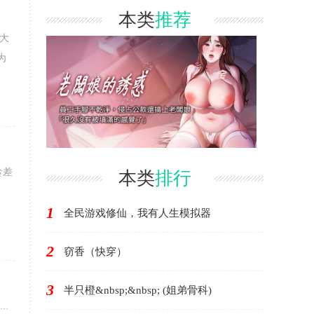
本类
推荐
大
为
龄差
本类
排行
1
全民游戏修仙，我有人生模拟器
2
窃香（快穿）
3
半只橙&nbsp;&nbsp; (姐弟骨科)
..