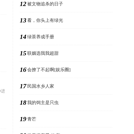
12
被文物追杀的日子
13
看，你头上有绿光
14
绿茶养成手册
15
联姻选我我超甜
16
会撩了不起啊[娱乐圈]
17
民国水乡人家
伸进
18
我的饲主是只虫
19
青芒