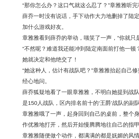
“那你怎么办？这口气就这么忍了？”章雅雅听
薛乔一时没有说话，手下动作大力地删掉了陆
加什么游戏好友。
章雅雅看到薛乔的举动，嗤笑了一声，“你就只
“不然呢？难道我还能冲到陆定南面前打他一顿
她就决定和他绝交了！
“她这种人，估计有战队吧？”章雅雅抬起自己
经心地问。
薛乔狐疑地看了一眼章雅雅，不明白她提到战队
是150人战队，区内排名前十的‘王爵’战队的副队
章雅雅哦了一声，起身回到自己的桌前，整个
作优雅地打开，然后开始慢腾腾地往自己的指
章雅雅随便做个动作，都满满的都是妩媚的风