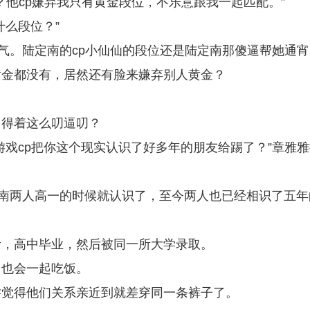
？他cp嫌弃我只有黄金段位，不乐意跟我一起匹配。”
什么段位？”
股气。陆定南的cp小仙仙的段位还是陆定南那傻逼帮她通宵
黄金都没有，居然还有脸来嫌弃别人黄金？
用得着这么叨逼叨？
游戏cp把你这个现实认识了好多年的朋友给踢了？”章雅雅
定南两人高一的时候就认识了，至今两人也已经相识了五年
考，高中毕业，然后被同一所大学录取。
常也会一起吃饭。
乔觉得他们关系亲近到就差穿同一条裤子了。