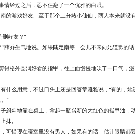
完事情经过之后，忍不住翻了一个优雅的白眼。
定南的游戏好友。至于那个上分婊小仙仙，两人本来就没
是删好友？”
？”薛乔生气地说。如果陆定南等一会儿不来向她道歉的话
修剪得格外圆润好看的指甲，往上面慢慢地吹了一口气，漫
有什么用意，不过口头上还是回答章雅雅说，“有的，她
。”
身子斜斜地靠在桌上，拿起一瓶崭新的大红色的指甲油，
甲上抹。
情，可惜现在寝室里没有男人，如果有的话，估计眼睛都