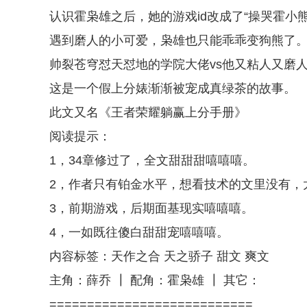
认识霍枭雄之后，她的游戏id改成了“操哭霍小熊
遇到磨人的小可爱，枭雄也只能乖乖变狗熊了
帅裂苍穹怼天怼地的学院大佬vs他又粘人又磨
这是一个假上分婊渐渐被宠成真绿茶的故事。
此文又名《王者荣耀躺赢上分手册》
阅读提示：
1，34章修过了，全文甜甜甜嘻嘻嘻。
2，作者只有铂金水平，想看技术的文里没有，
3，前期游戏，后期面基现实嘻嘻嘻。
4，一如既往傻白甜甜宠嘻嘻嘻。
内容标签：天作之合 天之骄子 甜文 爽文
主角：薛乔 ┃ 配角：霍枭雄 ┃ 其它：
===========================