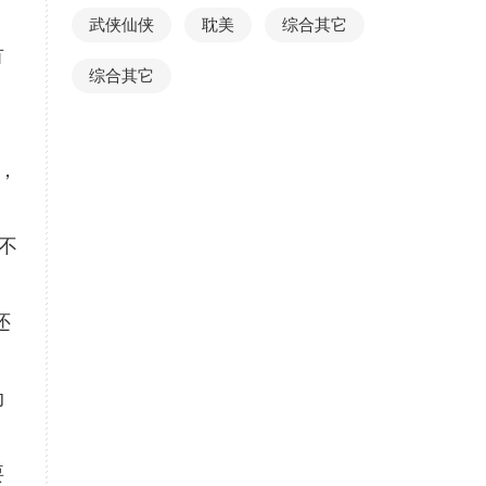
武侠仙侠
耽美
综合其它
有
综合其它
，
不
还
动
要