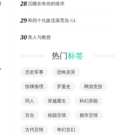
28
脸
沉睡在有你的彼岸
29
和四个仇敌流落荒岛 GL
30
美人与教授
热门
标签
么
历史军事
恐怖灵异
惊悚推理
罗曼史
网游竞技
同人
穿越重生
科幻异能
百合
校园言情
都市言情
古代言情
奇幻玄幻