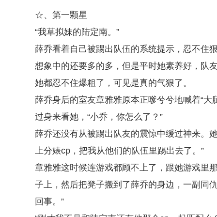
☆、第一颗星
“我草拟妹的陆定南。”
薛乔看着自己被踢出队伍的系统提示，忍不住
想象中的还要多的多，但是平时她素养好，队
她都忍不住爆粗了，可见是真的气狠了。
薛乔身后的室友章雅雅原本正嗲兮兮地喊着“大
过身来看她，“小乔，你怎么了？”
薛乔还没有从被踢出队友的震惊中缓过神来。她
上分婊cp，把我从他们的队伍里踢出去了。”
章雅雅这时候连游戏都顾不上了，跟她游戏里
子上，然后把凳子搬到了薛乔的身边，一副同仇
回事。”