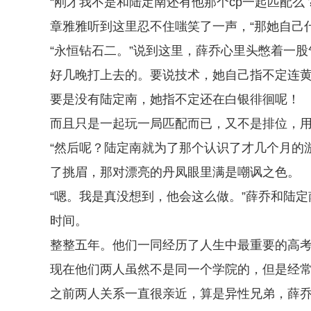
“刚才我不是和陆定南还有他那个cp一起匹配么
章雅雅听到这里忍不住嗤笑了一声，“那她自己
“永恒钻石二。”说到这里，薛乔心里头憋着一
好几晚打上去的。要说技术，她自己指不定连
要是没有陆定南，她指不定还在白银徘徊呢！
而且只是一起玩一局匹配而已，又不是排位，
“然后呢？陆定南就为了那个认识了才几个月的
了挑眉，那对漂亮的丹凤眼里满是嘲讽之色。
“嗯。我是真没想到，他会这么做。”薛乔和陆
时间。
整整五年。他们一同经历了人生中最重要的高
现在他们两人虽然不是同一个学院的，但是经
之前两人关系一直很亲近，算是异性兄弟，薛