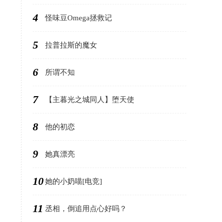
4
怪味豆Omega拯救记
5
拉普拉斯的魔女
6
所谓不知
7
【主暮光之城同人】堕天使
8
他的初恋
9
她真漂亮
10
她的小奶喵[电竞]
11
丞相，倒追用点心好吗？