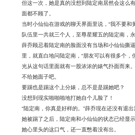
但这一次，她是真的没想到陆定南居然会这么有
面都不顾了。
当时小仙仙在游戏的聊天界面里说，“我不要和
队伍里一共就三个人，至尊星耀五的陆定南，
薛乔顾忌着陆定南的脸面没有当场和小仙仙撕
里，就直白地问陆定南，“朋友可以有很多个，
光从这句话里面就有一股浓浓的婊气扑面而来
不给她面子吧。
要踢也是踢这个上分婊，总不是是踢她吧？
没想到现实啪啪啪地打她自个儿脸了！
“陆定南，你真是好样的。”薛乔现在还没有退
她被踢了之后，陆定南和小仙仙的状态已经显
她心里头的这口气，还一直憋着没有出。