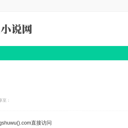
享至：
huwu().com直接访问