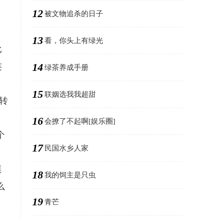
12
被文物追杀的日子
13
看，你头上有绿光
比
14
连
绿茶养成手册
15
联姻选我我超甜
转
16
会撩了不起啊[娱乐圈]
个
17
民国水乡人家
桌
18
我的饲主是只虫
么
19
青芒