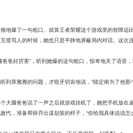
狠狠地爆了一句粗口。就算王者荣耀这个游戏里的智障远
友互喷骂人的时候，她也只是平静地屏蔽局内对话。这次
腿爸爸好厉害”，听到她爆的这句粗口，惊奇地关了语音，
听到章雅雅的问题，才咬牙切齿地说，“陆定南为了他那
那个大腿爸爸说了一声之后就游戏挂机了，她把手机放在
敌忾，准备帮薛乔出谋划策的样子，“你给我具体说说怎