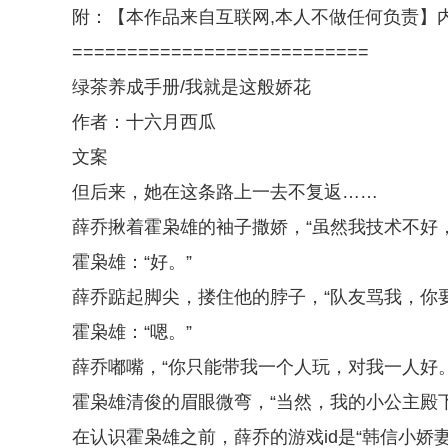
附：【本作品来自互联网,本人不做任何负责】
===========================
绿茶养成手册/我就是这般娇花
作者：十六月西瓜
文案
但后来，她在这条路上一去不复返……
薛乔揪着霍枭雄的袖子撒娇，“虽然我技术不好
霍枭雄：“好。”
薛乔踮起脚尖，搂住他的脖子，“队友骂我，你
霍枭雄：“嗯。”
薛乔嘟嘴，“你只能带我一个人玩，对我一人好。
霍枭雄清俊的眉眼微弯，“当然，我的小公主殿下
在认识霍枭雄之前，薛乔的游戏id是“韩信小娇妻