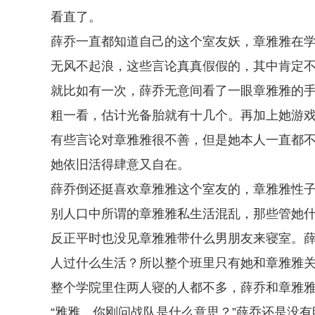
看直了。
薛乔一直都知道自己的这个室友妖，章雅雅在
无风不起浪，这些言论真真假假的，其中肯定
就比如有一次，薛乔无意间看了一眼章雅雅的手机通
粗一看，估计光备胎就有十几个。再加上她游
有些言论对章雅雅很不善，但是她本人一直都
她依旧活得肆意又自在。
薛乔倒还挺喜欢章雅雅这个室友的，章雅雅性
别人口中所谓的章雅雅私生活混乱，那些管她
反正平时也没见章雅雅带什么男朋友来寝室。
人过什么生活？所以整个班里只有她和章雅雅
整个学院里住两人寝的人都不多，薛乔和章雅
“雅雅，你刚问战队是什么意思？”薛乔还是没