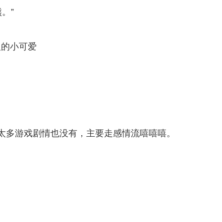
。”
。
人的小可爱
太多游戏剧情也没有，主要走感情流嘻嘻嘻。