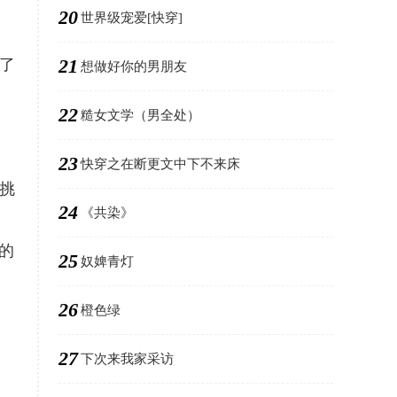
20
世界级宠爱[快穿]
21
了
想做好你的男朋友
22
糙女文学（男全处）
23
快穿之在断更文中下不来床
挑
24
《共染》
的
25
奴婢青灯
26
橙色绿
27
下次来我家采访