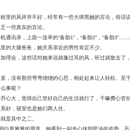
学校里的风评并不好，经常有一些大肆黑她的言论，俗话
不乏一些真实的言论。
讯录，上面一连串的“备胎1”，“备胎2”，“备胎3”……
戏里的大腿爸爸，她关系亲近的男性肯定不少。
不加理会，这些话对她来说就像过耳的风，听过就散去了
子直，没有那些弯弯绕绕的心思，相处起来让人轻松。至
什么事呢？
薛乔心大，觉得自己管好自己的生活就行了，干嘛费心管
关系好，寝室也是她们两人住。
雅就是其中之二。
有明白章雅雅的用意，她看到一副专心抹指甲油的姿势，不