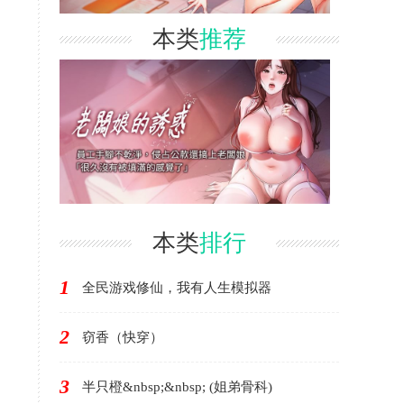
本类
推荐
本类
排行
1
全民游戏修仙，我有人生模拟器
2
窃香（快穿）
3
半只橙&nbsp;&nbsp; (姐弟骨科)