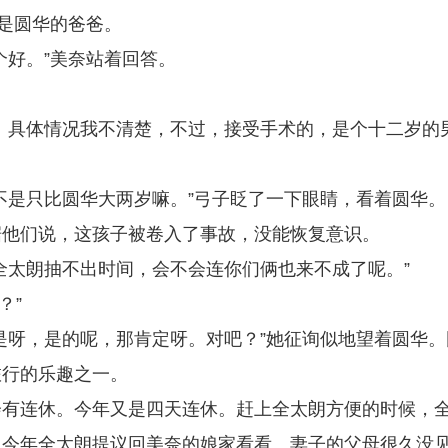
朗是圆华的爸爸。
个好。”美奈站着回答。
。具体情况我不清楚，不过，接受手术的，是个十二岁的
不是只比圆华大两岁嘛。”弓子眨了一下眼睛，看着圆华。
据他们说，这孩子被卷入了事故，没能恢复意识。
全太朗抽不出时间，会不会连你们俩也来不成了呢。”
？”
是呀，是的呢，那肯定呀。对吧？”她征询似地望着圆华。
旅行的乐趣之一。
会有连休。今年又是四天连休。赶上全太朗方便的时候，
，今年全太朗提议回美奈的娘家看看。妻子的父母很久没