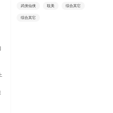
武侠仙侠
耽美
综合其它
综合其它
到
上
怎