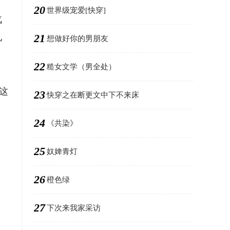
20
世界级宠爱[快穿]
汽
21
儿
想做好你的男朋友
22
糙女文学（男全处）
把这
23
快穿之在断更文中下不来床
24
《共染》
25
奴婢青灯
26
橙色绿
27
下次来我家采访