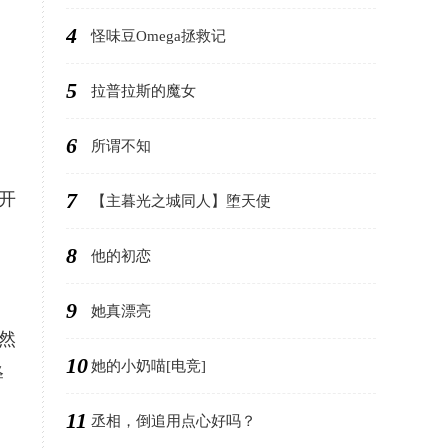
4
怪味豆Omega拯救记
5
拉普拉斯的魔女
6
所谓不知
7
开
【主暮光之城同人】堕天使
8
他的初恋
9
她真漂亮
然
10
她的小奶喵[电竞]
释
11
丞相，倒追用点心好吗？