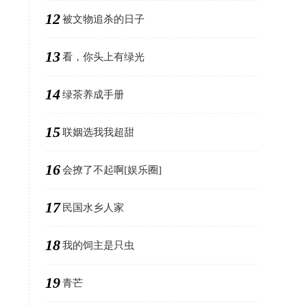
12
被文物追杀的日子
13
看，你头上有绿光
14
绿茶养成手册
15
联姻选我我超甜
16
会撩了不起啊[娱乐圈]
17
民国水乡人家
18
我的饲主是只虫
19
青芒