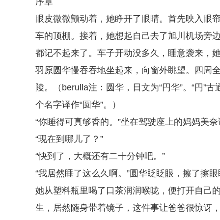
序章
眼皮微微颤动着，她睁开了眼睛。首先映入眼
车的顶棚。接着，她想起自己去了旭川机场旁
都记不起来了。车子开动没多久，睡意袭来，
羽原圆华慢吞吞地坐起来，向窗外眺望。四周
陵。（berulla注：圆华，日文为“円华”。“円
个名字译作“圆华”。）
“你睡得可真够香的。”坐在驾驶座上的妈妈美奈
“现在到哪儿了？”
“快到了，大概还有二十分钟吧。”
“我居然睡了这么久啊。”圆华眨眨眼，擦了擦
她从塑料瓶里喝了口茶润润喉咙，便打开自己
生，居然随身带着镜子，这件事让爸爸很惊讶