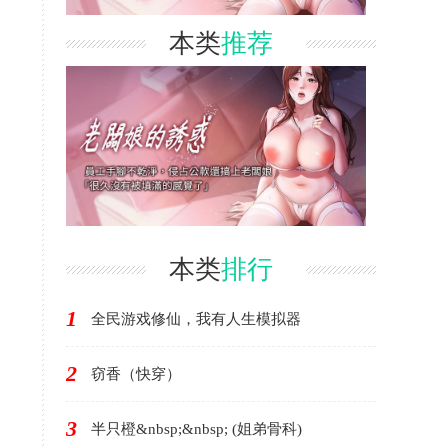
本类
推荐
本类
排行
1
全民游戏修仙，我有人生模拟器
2
窃香（快穿）
3
半只橙&nbsp;&nbsp; (姐弟骨科)