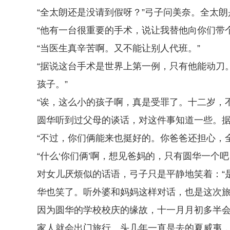
“全太朗还是没请到假呀？”弓子问美奈。全太
“他有一台很重要的手术，说让我替他向你们带
“当医生真辛苦啊。又不能让别人代班。”
“据说这台手术是世界上第一例，只有他能动刀
孩子。”
“诶，这么小的孩子啊，真是受罪了。十二岁，
圆华听到过父母的谈话，对这件事知道一些。
“不过，你们俩能来也挺好的。你爸爸还担心，
“什么‘你们俩’啊，想见爸妈的，只有圆华一个吧
对女儿厌烦似的话语，弓子只是平静地笑着：“
华也笑了。听外婆和妈妈这样对话，也是这次
因为圆华的学校校庆的缘故，十一月月初多半
家人就会出门旅行。头几年一直是去的夏威夷