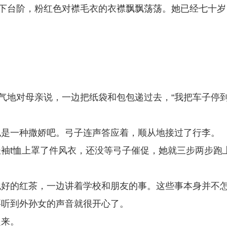
走下台阶，粉红色对襟毛衣的衣襟飘飘荡荡。她已经七十岁
客气地对母亲说，一边把纸袋和包包递过去，“我把车子停
也是一种撒娇吧。弓子连声答应着，顺从地接过了行李。
袖t恤上罩了件风衣，还没等弓子催促，她就三步两步跑
泡好的红茶，一边讲着学校和朋友的事。这些事本身并不
要听到外孙女的声音就很开心了。
起来。