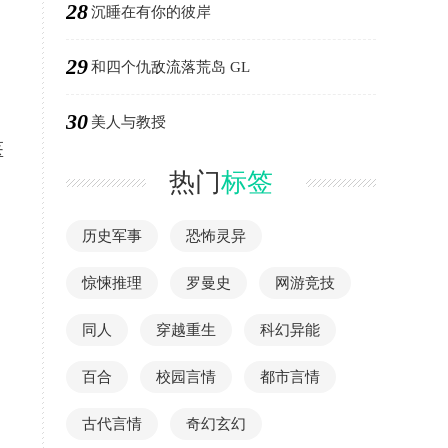
28
沉睡在有你的彼岸
29
和四个仇敌流落荒岛 GL
30
美人与教授
医
热门
标签
历史军事
恐怖灵异
惊悚推理
罗曼史
网游竞技
同人
穿越重生
科幻异能
百合
校园言情
都市言情
古代言情
奇幻玄幻