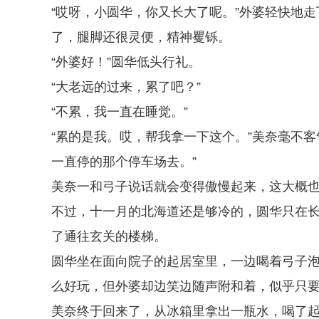
“哎呀，小圆华，你又长大了呢。”外婆轻快地
了，腿脚还很灵便，精神矍铄。
“外婆好！”圆华低头行礼。
“大老远的过来，累了吧？”
“不累，我一直在睡觉。”
“累的是我。哎，帮我拿一下这个。”美奈毫不
一直停的那个停车场去。”
美奈一和弓子说话就会变得傲慢起来，这大概
不过，十一月的北海道还是够冷的，圆华只在长
了通往玄关的楼梯。
圆华坐在面向院子的起居室里，一边喝着弓子
么好玩，但外婆却边笑边随声附和着，似乎只
美奈终于回来了，从冰箱里拿出一瓶水，喝了