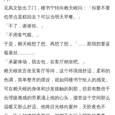
见凤文歆出了门，楼书宁转向赖天峖问：「你要不要
也带点蛋糕回去？可以当明天早餐。」
「不了，谢谢你。」
「不用客气喔。」
于是，赖天峖想了想、再想了想，「……那我想要蓝
莓慕丝………」
「承蒙捧场，我去包，在客厅稍坐吧。」
赖天峖依言坐至客厅等待，这个环境很舒适，柔和的
色调，简单整齐的摆设，就如同楼书宁给人的感觉。
可在赖天峖的身体和沙发接触的剎那，彷若有数倍于
合理疲倦感的劳累涌上他的心头，儘管这个空间那么
温暖又那么舒适。他将目光移向窗外，天阶夜色不