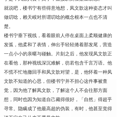
就说吧，楼书宁有些得意地想，凤文歆这种姿态才叫
做叨唸，赖天峖对所谓叨唸的概念根本一点也不清
楚。
楼书宁垂下视线，看着眼前人停在桌面上柔顺健康的
发弧，他柔和了表情，伸出手轻轻捲着那发尾，营造
一点小小的亲暱与碰触。片刻之后，他发现凤文歆正
在看他，那种视线深沉难解，彷若包含千言万语。他
不慌不忙地撤回手和凤文歆对望，是，他怀着一种凤
文歆不知道的心思，但楼书宁并不担心这件事被查
觉，因为他了解凤文歆，了解这个人不会往那方面
想，同时也因为知道自己藏得很好，「自然」得超乎
寻常。隐瞒成了他最高超的伪装，有时，他甚至觉得