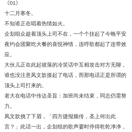
《01》
十二月寒冬。
不知谁正在唱着热情如火。
企划组众趁着顶头上司不在，一个个挂起了今晚平安
夜约会团聚吃大餐的喜悦神情，连哼歌都起了连带效
应。
大伙儿正在此起彼落的冷笑话中互相攻击对方无聊，
谁也没注意凤文歆接起了电话，而那电话正是所谓的
顶头上司打来的。
老大在电话中传达圣旨：加班尚未结束，同志仍需努
力。
凤文歆挑了下眉，「四方捷报频传，圣上何出此
言？」此话一出，企划组的歌声霎时停得乾乾净净，