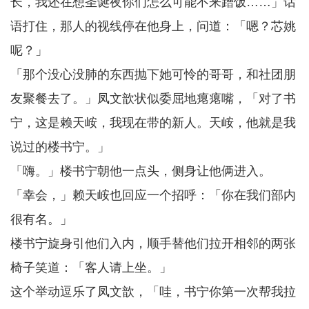
长，我还在想圣诞夜你们怎么可能不来蹭饭……」话
语打住，那人的视线停在他身上，问道：「嗯？芯姚
呢？」
「那个没心没肺的东西抛下她可怜的哥哥，和社团朋
友聚餐去了。」凤文歆状似委屈地瘪瘪嘴，「对了书
宁，这是赖天峖，我现在带的新人。天峖，他就是我
说过的楼书宁。」
「嗨。」楼书宁朝他一点头，侧身让他俩进入。
「幸会，」赖天峖也回应一个招呼：「你在我们部内
很有名。」
楼书宁旋身引他们入内，顺手替他们拉开相邻的两张
椅子笑道：「客人请上坐。」
这个举动逗乐了凤文歆，「哇，书宁你第一次帮我拉