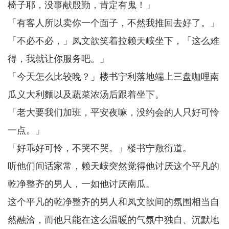
椅子耶，没事献殷勤，肯定有鬼！」
「有客人所以卖你一个面子，不然我推回去好了。」
「不必不必，」凤文歆笑着拉赖天峖坐下，「这么难
得，我就让你服务吧。」
「今天怎么比较晚？」楼书宁利落地端上三盘咖哩南
瓜义大利麵以及蔬菜浓汤后跟着坐下。
「老大要我们加班，平安夜嘛，没约会的人只好可怜
一点。」
「好乖好可怜，不哭不哭。」楼书宁敷衍道。
听他们间话家常，赖天峖突然觉得他讨厌这个平凡的
乾净整齐的男人，一如他讨厌南瓜。
这个平凡的乾净整齐的男人和凤文歆间的氛围相当自
然融洽，而他只能在这么温暖的气氛中独自、沉默地