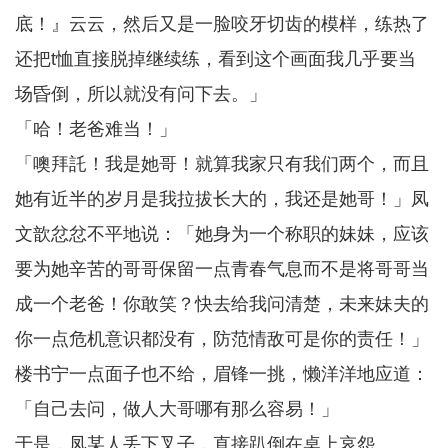
底！』云云，然后又是一脸咬牙切齿的模样，练热了
还把t恤直接脱掉继续练，看到这个画面我几乎要当
场昏倒，所以就没有问下去。」
「哈！老爸难当！」
「噢拜託！我是她哥！就算我家只有我们两个，而且
她有近半的岁月是我拉拔长大的，我还是她哥！」凤
文歆忿忿不平地说：「她身为一个称职的妹妹，应该
要为她辛苦的哥哥保留一点青春气息而不是将哥哥当
成一个老爸！你敢笑？快去给我问清楚，未来妹夫的
你一点危机意识都没有，防范情敌可是你的责任！」
楼书宁一点面子也不给，眉锋一挑，懒洋洋地应道：
「自己去问，做人大哥哪有那么容易！」
于是，凤某人丢下叉子，直接趴倒在桌上哀怨。