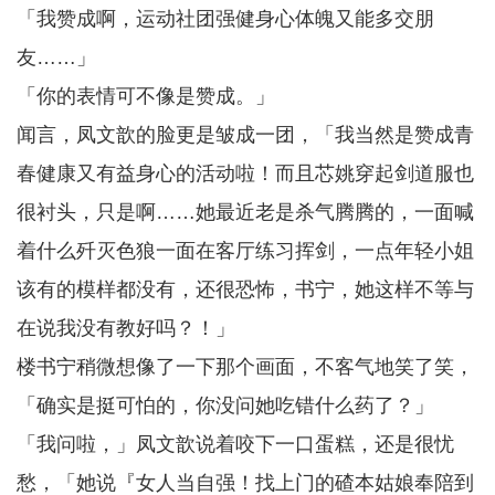
「我赞成啊，运动社团强健身心体魄又能多交朋
友……」
「你的表情可不像是赞成。」
闻言，凤文歆的脸更是皱成一团，「我当然是赞成青
春健康又有益身心的活动啦！而且芯姚穿起剑道服也
很衬头，只是啊……她最近老是杀气腾腾的，一面喊
着什么歼灭色狼一面在客厅练习挥剑，一点年轻小姐
该有的模样都没有，还很恐怖，书宁，她这样不等与
在说我没有教好吗？！」
楼书宁稍微想像了一下那个画面，不客气地笑了笑，
「确实是挺可怕的，你没问她吃错什么药了？」
「我问啦，」凤文歆说着咬下一口蛋糕，还是很忧
愁，「她说『女人当自强！找上门的碴本姑娘奉陪到