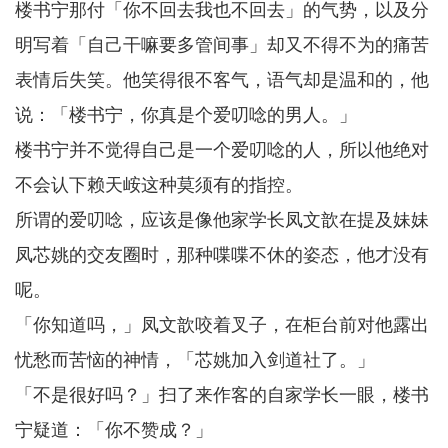
楼书宁那付「你不回去我也不回去」的气势，以及分
明写着「自己干嘛要多管间事」却又不得不为的痛苦
表情后失笑。他笑得很不客气，语气却是温和的，他
说：「楼书宁，你真是个爱叨唸的男人。」
楼书宁并不觉得自己是一个爱叨唸的人，所以他绝对
不会认下赖天峖这种莫须有的指控。
所谓的爱叨唸，应该是像他家学长凤文歆在提及妹妹
凤芯姚的交友圈时，那种喋喋不休的姿态，他才没有
呢。
「你知道吗，」凤文歆咬着叉子，在柜台前对他露出
忧愁而苦恼的神情，「芯姚加入剑道社了。」
「不是很好吗？」扫了来作客的自家学长一眼，楼书
宁疑道：「你不赞成？」