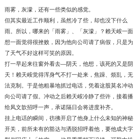
雨雾，灰濛，还有一些类似的感觉。
但其实最近工作顺利，虽然冷了些，却也没下什么
雨。所以，哪来的「雨雾」、「灰濛」？赖天峖一面
想一面觉得很挫败，因为他向公司请了病假，只是为
了天气不好这样可笑的原因。
打一早起来往窗外看去—阴天，他想，该死的又是阴
天！赖天峖觉得浑身气不打一处来，焦躁、烦乱，无
法克制。于是他粗暴地抓过电话，凭着这股莫名冲动
向公司请了假。冲动之后赖天峖冷静了些许，接着播
给凤文歆招呼一声，承诺隔日会将进度补齐。
挂上电话的瞬间，彷彿开启了他身上什么未知的神秘
开关，前所未有的豁达与洒脱招呼着他，要他成大字