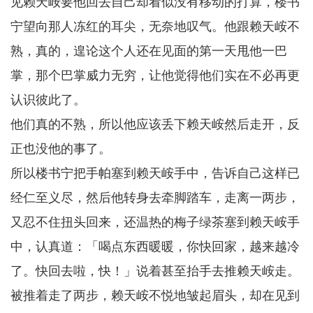
见赖天峖要他回去自己却看似没有移动的打算，楼书
宁望向那人冻红的耳尖，无奈地叹气。他跟赖天峖不
熟，真的，遑论这个人还在见面的第一天甩他一巴
掌，那个巴掌威力无穷，让他觉得他们实在不必再更
认识彼此了。
他们真的不熟，所以他应该丢下赖天峖然后走开，反
正也没他的事了。
所以楼书宁把手帕塞到赖天峖手中，告诉自己这样已
经仁至义尽，然后他转身去牵脚踏车，走离一两步，
又忍不住扭头回来，还温热的梅子绿茶塞到赖天峖手
中，认真道：「喝点东西暖暖，你快回家，越来越冷
了。快回去啦，快！」说着甚至抬手去推赖天峖走。
被推着走了两步，赖天峖不悦地皱起眉头，却在见到