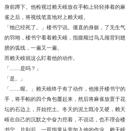
身前蹲下。他检视过赖天峖放在手帕上轻轻捧着的麻
雀之后，将视线笔直地对上赖天峖。
「牠已经死了。」楼书宁说。僵直的身躯，了无生气
的羽翊，楼书宁看着赖天峖，指腹顺过鸟儿颈背到翅
膀的弧线，一遍又一遍。
而赖天峖就这么盯着他的动作。
「……是吗？」
「是。」
「……喔。」赖天峖终于有了动作，他推开楼书宁的
手，将手帕的四个角包覆起来，然后将麻雀放置于花
坛的石边上，开始挖土。冬天的泥土既冷又硬，赖天
峖在自己的沉默之中奋力挖着，不说话，也不理会楼
书宁。片刻后，一双指掌从旁加入他的作业。赖天峖