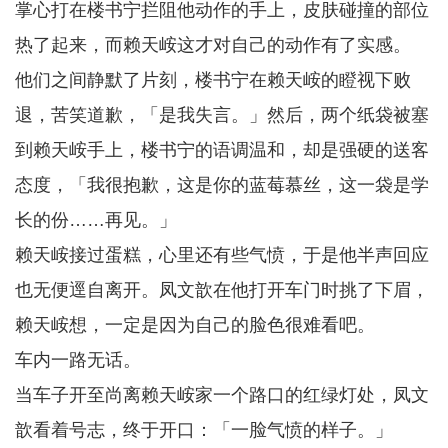
掌心打在楼书宁拦阻他动作的手上，皮肤碰撞的部位
热了起来，而赖天峖这才对自己的动作有了实感。
他们之间静默了片刻，楼书宁在赖天峖的瞪视下败
退，苦笑道歉，「是我失言。」然后，两个纸袋被塞
到赖天峖手上，楼书宁的语调温和，却是强硬的送客
态度，「我很抱歉，这是你的蓝莓慕丝，这一袋是学
长的份……再见。」
赖天峖接过蛋糕，心里还有些气愤，于是他半声回应
也无便逕自离开。凤文歆在他打开车门时挑了下眉，
赖天峖想，一定是因为自己的脸色很难看吧。
车内一路无话。
当车子开至尚离赖天峖家一个路口的红绿灯处，凤文
歆看着号志，终于开口：「一脸气愤的样子。」