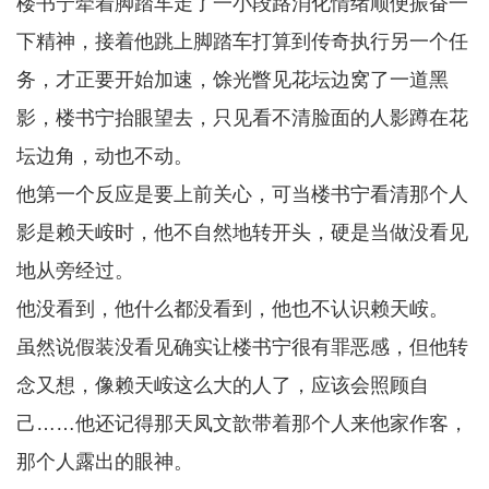
楼书宁牵着脚踏车走了一小段路消化情绪顺便振奋一
下精神，接着他跳上脚踏车打算到传奇执行另一个任
务，才正要开始加速，馀光瞥见花坛边窝了一道黑
影，楼书宁抬眼望去，只见看不清脸面的人影蹲在花
坛边角，动也不动。
他第一个反应是要上前关心，可当楼书宁看清那个人
影是赖天峖时，他不自然地转开头，硬是当做没看见
地从旁经过。
他没看到，他什么都没看到，他也不认识赖天峖。
虽然说假装没看见确实让楼书宁很有罪恶感，但他转
念又想，像赖天峖这么大的人了，应该会照顾自
己……他还记得那天凤文歆带着那个人来他家作客，
那个人露出的眼神。