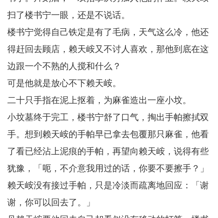
扫了楼书宁一眼，还是不说话。
楼书宁觉得自己铁定是有了毛病，天气这么冷，他还
得赶回去顾店，赖天峖又不讨人喜欢，那他到底在这
边跟一个不熟的人搅和什么？
可是他就是放心不下赖天峖。
二十只手指在泥上抠着，为麻雀造出一座小坟。
小坟墓终于完工，楼书宁舒了口气，掏出手帕擦拭双
手。想到赖天峖的手帕早已拿去包覆那只麻雀，他看
了看已经沾上泥痕的手帕，再望向赖天峖，说得有些
犹豫，「呃，不介意我用过的话，你要不要擦手？」
赖天峖没有接过手帕，只是冷淡而疏离地回应：「谢
谢，你可以回去了。」