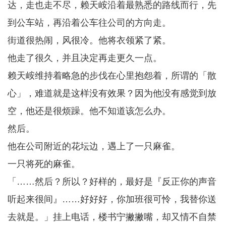
达，走也走不尽，赖天峖沿着最熟悉的路线而行，先
到公车站，再沿着公车往公司的方向走。
街道很热闹，风很冷。他将衣领紧了紧。
他走了很久，并且决定再走更久一点。
赖天峖维持着略急的步伐在心里抱怨着，所谓的「散
心」，难道就是这样没有效果？因为他没有感觉到放
空，他还是很烦躁。他不知道该怎么办。
然后。
他在公司附近的花坛边，遇上了一只麻雀。
一只将死的麻雀。
「……然后？所以？好样的，最好是『反正你的声音
听起来很间』……好好好，你加班很可怜，我替你送
去就是。」挂上电话，楼书宁撇撇嘴，却又情不自禁