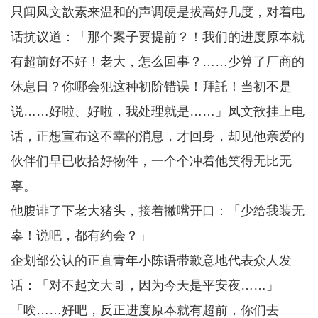
只闻凤文歆素来温和的声调硬是拔高好几度，对着电
话抗议道：「那个案子要提前？！我们的进度原本就
有超前好不好！老大，怎么回事？……少算了厂商的
休息日？你哪会犯这种初阶错误！拜託！当初不是
说……好啦、好啦，我处理就是……」凤文歆挂上电
话，正想宣布这不幸的消息，才回身，却见他亲爱的
伙伴们早已收拾好物件，一个个冲着他笑得无比无
辜。
他腹诽了下老大猪头，接着撇嘴开口：「少给我装无
辜！说吧，都有约会？」
企划部公认的正直青年小陈语带歉意地代表众人发
话：「对不起文大哥，因为今天是平安夜……」
「唉……好吧，反正进度原本就有超前，你们去