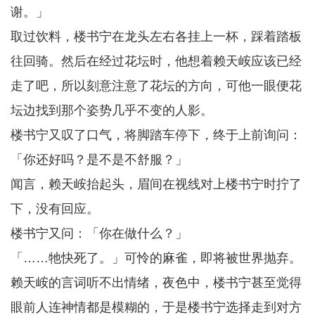
谢。」
取过饮料，楼书宁在龙头左右各挂上一杯，踩着踏板
往回骑。然后在经过花坛时，他想着赖天峖应该已经
走了吧，所以刻意注意了花坛的方向，可他一眼便花
坛边找到那个姿势几乎不变的人影。
楼书宁又叹了口气，将脚踏车停下，终于上前询问：
「你还好吗？是不是不舒服？」
闻言，赖天峖抬起头，眉间在视线对上楼书宁时拧了
下，没有回应。
楼书宁又问：「你在做什么？」
「……牠快死了。」可怜的麻雀，即将被世界抛弃。
赖天峖的言词听不出情绪，夜色中，楼书宁甚至觉得
眼前人连神情都是模糊的，于是楼书宁选择走到对方