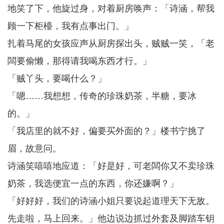
地笑了下，他旋过身，对着厨房唤声：「诗涵，帮我
顾一下柜檯，我有点事出门。」
扎着马尾的女孩应声从厨房探出头，贼贼一笑，「老
闆要偷懒，那得请我喝东西才行。」
「贼丫头，要喝什么？」
「嗯……我想想，传奇的珍珠奶茶，半糖，要冰
的。」
「我店里的就不好，偏要买外面的？」楼书宁挑了
眉，故意问。
诗涵笑嘻嘻地应道：「好是好，可老闆你又不卖珍珠
奶茶，我选便宜一点的东西，你还嫌啊？」
「好好好，我们的诗涵小姐只要说起道理天下无敌。
先走啦，马上回来。」他边说边抓过外套及脚踏车钥