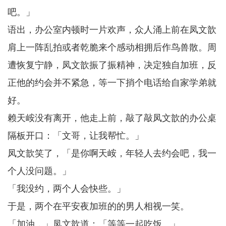
吧。」
语出，办公室内顿时一片欢声，众人涌上前在凤文歆
肩上一阵乱拍或者乾脆来个感动相拥后作鸟兽散。周
遭恢复宁静，凤文歆振了振精神，决定独自加班，反
正他的约会并不紧急，等一下捎个电话给自家学弟就
好。
赖天峖没有离开，他走上前，敲了敲凤文歆的办公桌
隔板开口：「文哥，让我帮忙。」
凤文歆笑了，「是你啊天峖，年轻人去约会吧，我一
个人没问题。」
「我没约，两个人会快些。」
于是，两个在平安夜加班的的男人相视一笑。
「加油，」凤文歆道：「等等一起吃饭。」