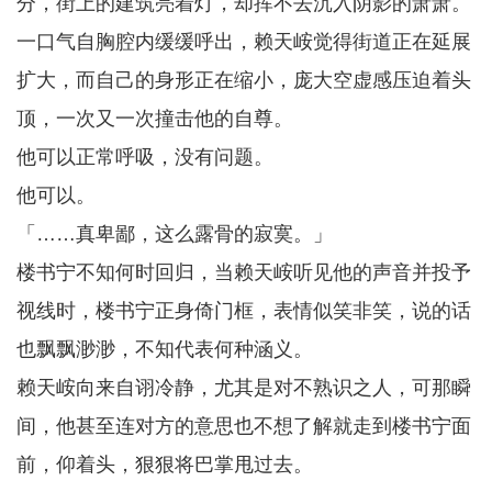
分，街上的建筑亮着灯，却挥不去沉入阴影的萧萧。
一口气自胸腔内缓缓呼出，赖天峖觉得街道正在延展
扩大，而自己的身形正在缩小，庞大空虚感压迫着头
顶，一次又一次撞击他的自尊。
他可以正常呼吸，没有问题。
他可以。
「……真卑鄙，这么露骨的寂寞。」
楼书宁不知何时回归，当赖天峖听见他的声音并投予
视线时，楼书宁正身倚门框，表情似笑非笑，说的话
也飘飘渺渺，不知代表何种涵义。
赖天峖向来自诩冷静，尤其是对不熟识之人，可那瞬
间，他甚至连对方的意思也不想了解就走到楼书宁面
前，仰着头，狠狠将巴掌甩过去。