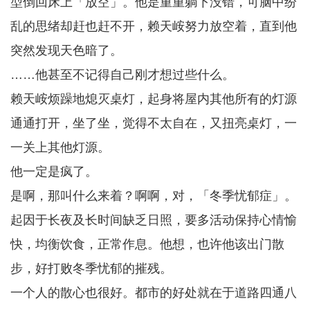
型倒回床上「放空」。他是重重躺下没错，可脑中纷
乱的思绪却赶也赶不开，赖天峖努力放空着，直到他
突然发现天色暗了。
……他甚至不记得自己刚才想过些什么。
赖天峖烦躁地熄灭桌灯，起身将屋内其他所有的灯源
通通打开，坐了坐，觉得不太自在，又扭亮桌灯，一
一关上其他灯源。
他一定是疯了。
是啊，那叫什么来着？啊啊，对，「冬季忧郁症」。
起因于长夜及长时间缺乏日照，要多活动保持心情愉
快，均衡饮食，正常作息。他想，也许他该出门散
步，好打败冬季忧郁的摧残。
一个人的散心也很好。都市的好处就在于道路四通八