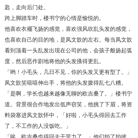
匙，走向后门处。
跨上脚踏车时，楼书宁的心情是愉悦的。
他喜欢衣襬飞扬的感觉，喜欢强风吹乱头发的感觉，
也喜欢自己的目的地，是凤文歆的左右。每当凤文歆
看到顶着一头乱发出现在公司的他，会孩子般扬起弧
度，然后恶作剧地将他的头发搔得更乱。
「哟！小毛头，几日不见，你的头发又更有型了。」
凤文歆笑嘻嘻伸出手，将他的头发拨得乱七八糟。
「是啊，学长也越来越像无聊的欧吉桑了。」楼书宁
道。背景很合作地发出低声窃笑，他挑了下眉，将资
料袋塞进凤文歆怀中，「好啦，小毛头得回去工作
了，不工作的人没饭吃。」
「唉，欧吉桑也得回去干苦力了。」他们拍了拍彼