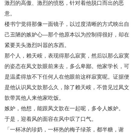
激烈的高傲、激烈的愤怒，针对着他脱口而出的恶
意。
楼书宁觉得那像一面镜子，以过度清晰的方式映出自
己丑陋的嫉妒心—那个他原本以为控制得很好，却在
紧要关头激烈叫嚣的东西。
那个人，赖天峖，表现得那么寂寞，然后以那么寂寞
的姿态在凤文歆眼前来去，多么卑鄙。他家学长，可
是温柔得放不下任何人在他眼前这样寂寞呢。证据便
是他认识凤文歆那么久，除了赖天峖，不曾见过凤文
歆带其他人来他家吃饭。
嫉妒，他想，能跟凤文歆在一起呢，多令人嫉妒。
于是，迎着风的面容在风中叹了口气。
「一杯冰的珍奶，一杯热的梅子绿茶，都半糖，谢