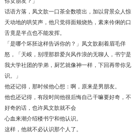
你女朋友？」
话语方落，凤文歆一口茶全数喷出，加以背景众人惊
天动地的哄笑声，他只觉得面颊烧热，素来伶俐的口
舌竟是半点也不能发挥。
「是哪个坏胚这样告诉你的？」凤文歆剔着眉毛佯
怒，「天峖，别理那群爱兴风作浪的无聊人，书宁是
我大学社团的学弟，厨艺就像神一样，下回再带你见
识。」
他还记得，那时候他心想：啊，原来是男朋友。
他也还记得，有段时间他很后悔自己干嘛要好奇，不
好奇的话，也许凤文歆就不会
心血来潮介绍楼书宁和他认识。
这样，他就不必认识那个人了。