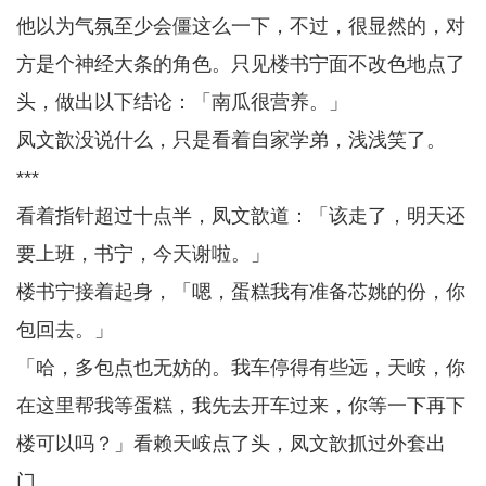
他以为气氛至少会僵这么一下，不过，很显然的，对
方是个神经大条的角色。只见楼书宁面不改色地点了
头，做出以下结论：「南瓜很营养。」
凤文歆没说什么，只是看着自家学弟，浅浅笑了。
***
看着指针超过十点半，凤文歆道：「该走了，明天还
要上班，书宁，今天谢啦。」
楼书宁接着起身，「嗯，蛋糕我有准备芯姚的份，你
包回去。」
「哈，多包点也无妨的。我车停得有些远，天峖，你
在这里帮我等蛋糕，我先去开车过来，你等一下再下
楼可以吗？」看赖天峖点了头，凤文歆抓过外套出
门。