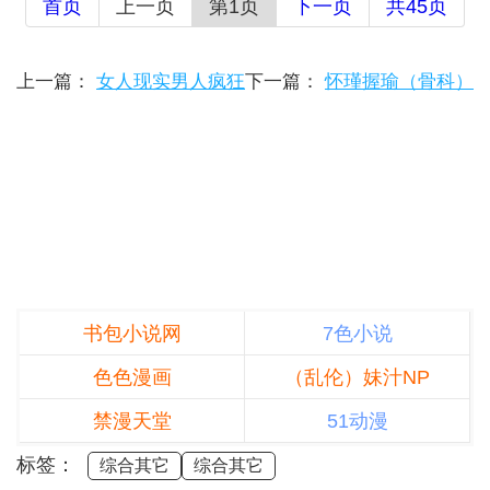
首页
上一页
第1页
下一页
共45页
上一篇：
女人现实男人疯狂
下一篇：
怀瑾握瑜（骨科）
书包小说网
7色小说
色色漫画
（乱伦）妹汁NP
禁漫天堂
51动漫
标签：
综合其它
综合其它