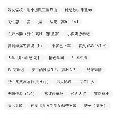
嫡女谋权：睡个摄政王当靠山
她想放纵肆意np
同性恋
爱
淫
陷宠（高h ）1V1
性奴男妻（雙性 高H）[繁體版]
小保姆撩春记
愛麗絲淫遊夢境（h）
乘客已上车
養父 (BG 1V1 H)
大学【耻 虐 憋 荡】
情色学园
纠缠不清
铁t受难记
安可的性福生活（高H NP）
兄弟缠情
雙性笑笑淫蕩行(高H np)
男人艳遇——过年回乡
美味佳肴（1v1）
寡红停车场
位面囚徒
猫咪桃桃
情欲九歌
神魔追妻強制圈叉/變態H繁
婊子（NPH）