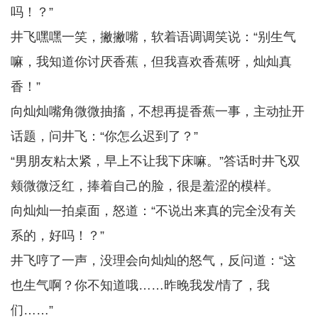
吗！？”
井飞嘿嘿一笑，撇撇嘴，软着语调调笑说：“别生气
嘛，我知道你讨厌香蕉，但我喜欢香蕉呀，灿灿真
香！”
向灿灿嘴角微微抽搐，不想再提香蕉一事，主动扯开
话题，问井飞：“你怎么迟到了？”
“男朋友粘太紧，早上不让我下床嘛。”答话时井飞双
颊微微泛红，捧着自己的脸，很是羞涩的模样。
向灿灿一拍桌面，怒道：“不说出来真的完全没有关
系的，好吗！？”
井飞哼了一声，没理会向灿灿的怒气，反问道：“这
也生气啊？你不知道哦……昨晚我发/情了，我
们……”