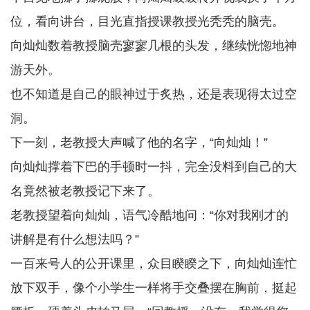
位，看向讲台，目光直指授课教授光秃秃的脑壳。
向灿灿数着教授脑壳寥寥几根的头发，继续恍惚地神
游天外。
也不知道是自己的眼神过于炙热，还是表现得太过空
洞。
下一刻，老教授大声喊了他的名字，“向灿灿！”
向灿灿撑着下巴的手顿时一抖，完全没料到自己的大
名竟然被老教授记下来了。
老教授望着向灿灿，语气冷酷地问：“你对我刚才的
讲解是有什么想法吗？”
一百来号人的公开课里，众目睽睽之下，向灿灿连忙
放下双手，像个小学生一样将手交叠摆在胸前，挺起