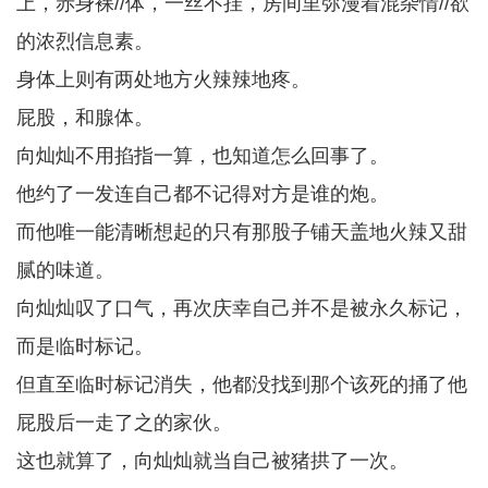
上，赤身裸//体，一丝不挂，房间里弥漫着混杂情//欲
的浓烈信息素。
身体上则有两处地方火辣辣地疼。
屁股，和腺体。
向灿灿不用掐指一算，也知道怎么回事了。
他约了一发连自己都不记得对方是谁的炮。
而他唯一能清晰想起的只有那股子铺天盖地火辣又甜
腻的味道。
向灿灿叹了口气，再次庆幸自己并不是被永久标记，
而是临时标记。
但直至临时标记消失，他都没找到那个该死的捅了他
屁股后一走了之的家伙。
这也就算了，向灿灿就当自己被猪拱了一次。