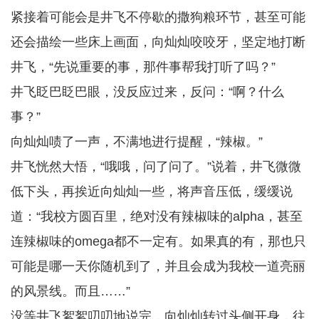
紧接着可能会是井飞不停歇的撒狗粮环节，甚至可能
还会描绘一些床上画面，向灿灿咬咬牙，坚定地打断
井飞，“先说重要的事，那件事帮我打听了吗？”
井飞眨巴眨巴眼，没反应过来，反问：“啊？什么
事？”
向灿灿啧了一声，不满地进行提醒，“辣椒。”
井飞恍然大悟，“哦哦，问了问了。”说着，井飞微微
低下头，再挨近向灿灿一些，将声音压低，缓缓说
道：“我校方圆百里，绝对没有辣椒味的alpha，甚至
连辣椒味的omega都不一定有。如果真的有，那也只
可能是哪一天你随机到了，并且会成为我校一道亮丽
的风景线。而且……”
没等井飞絮絮叨叨地说完，向灿灿转过头侧开身，往