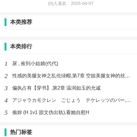
(0)人喜欢
2025-04-07
本类推荐
本类排行
1
尿 , 捡到小姑娘(代代)
2
性感的美腿女神之乱伦绿帽,第7章 空姐美腿女神的丝袜足交
3
偏执占有【穿书】,第2章 温润如玉的允诚
4
アジャラカモクレン ごじょう テケレッツのパー,【No. 42 Rube Goldberg Machine】十四
5
偷妳 (H 1v1 甜文伪出轨),看她自慰H
热门标签