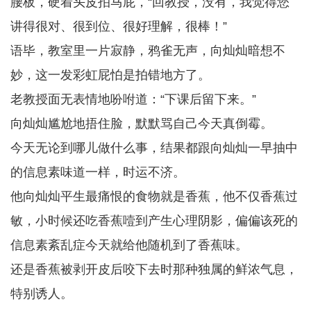
腰板，硬着头皮拍马屁，“回教授，没有，我觉得您
讲得很对、很到位、很好理解，很棒！”
语毕，教室里一片寂静，鸦雀无声，向灿灿暗想不
妙，这一发彩虹屁怕是拍错地方了。
老教授面无表情地吩咐道：“下课后留下来。”
向灿灿尴尬地捂住脸，默默骂自己今天真倒霉。
今天无论到哪儿做什么事，结果都跟向灿灿一早抽中
的信息素味道一样，时运不济。
他向灿灿平生最痛恨的食物就是香蕉，他不仅香蕉过
敏，小时候还吃香蕉噎到产生心理阴影，偏偏该死的
信息素紊乱症今天就给他随机到了香蕉味。
还是香蕉被剥开皮后咬下去时那种独属的鲜浓气息，
特别诱人。