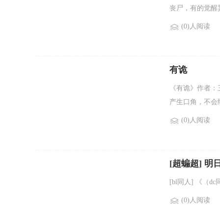
丧尸，有的觉醒异
(0)人阅读
有诡
《有诡》作者：
产生口角，不会结
(0)人阅读
[超蝙超] 明
[bl同人] 《（
(0)人阅读