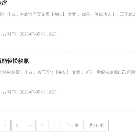
装瞎
瞎》作者：中庭恰照梨花雪【完结】 文案： 你是一位成功人士，工作稳
时间：2026-07-05 03:16:25
就能轻松躺赢
能轻松躺赢》作者：鸣玉珂兮【完结】 文案： #论一觉醒来发现自己穿到
时间：2026-07-05 03:16:25
4
5
6
7
8
下一页
共117页