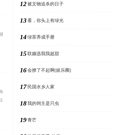
12
被文物追杀的日子
13
看，你头上有绿光
越
14
绿茶养成手册
15
联姻选我我超甜
16
会撩了不起啊[娱乐圈]
17
民国水乡人家
角
结
18
我的饲主是只虫
19
青芒