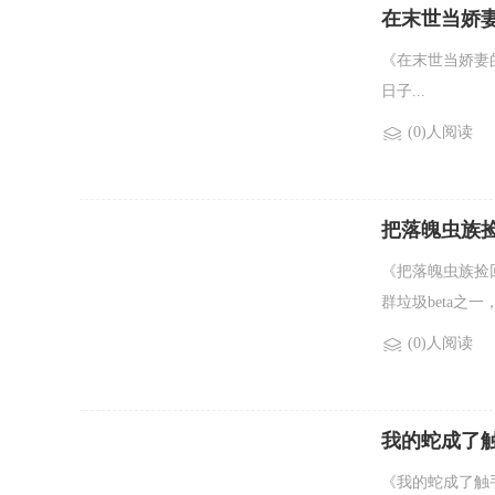
在末世当娇
《在末世当娇妻
日子...
(0)人阅读
把落魄虫族
《把落魄虫族捡
群垃圾beta之
(0)人阅读
我的蛇成了触
《我的蛇成了触