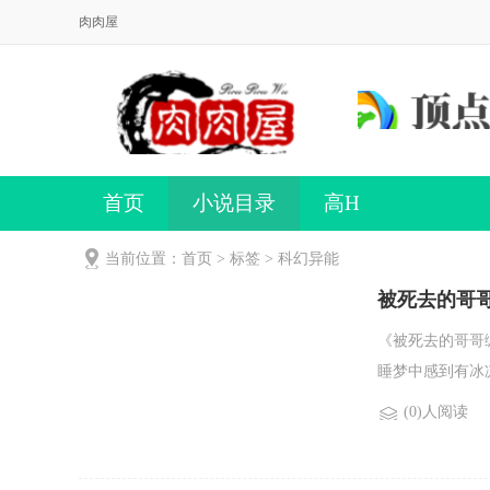
肉肉屋
首页
小说目录
高H
当前位置：首页 > 标签 > 科幻异能
被死去的哥
《被死去的哥哥
睡梦中感到有冰凉
(0)人阅读