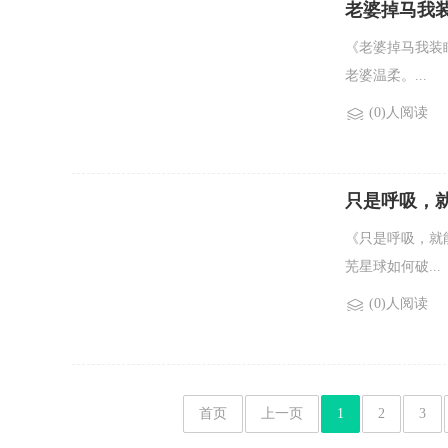
老婆掉马我
《老婆掉马我装
老婆温柔。...
(0)人阅读
只是呼吸，
《只是呼吸，就
芜星球如何破...
(0)人阅读
首页
上一页
1
2
3