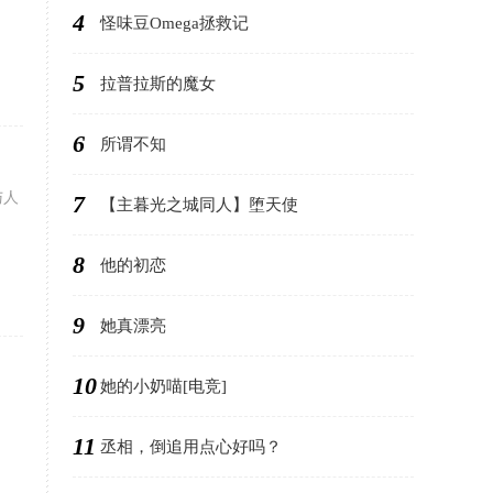
4
怪味豆Omega拯救记
5
拉普拉斯的魔女
6
所谓不知
与人
7
【主暮光之城同人】堕天使
8
他的初恋
9
她真漂亮
10
她的小奶喵[电竞]
11
丞相，倒追用点心好吗？