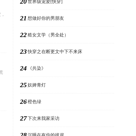
20
世界级宠爱[快穿]
定，
21
想做好你的男朋友
22
糙女文学（男全处）
23
快穿之在断更文中下不来床
24
《共染》
荒
25
奴婢青灯
26
橙色绿
27
下次来我家采访
28
沉睡在有你的彼岸