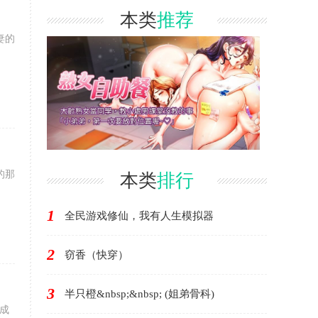
本类
推荐
妻的
的那
本类
排行
1
全民游戏修仙，我有人生模拟器
2
窃香（快穿）
3
半只橙&nbsp;&nbsp; (姐弟骨科)
成