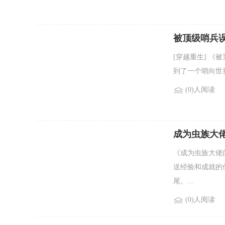
被顶级哨兵
[穿越重生] 《
到了一个哨向世界
(0)人阅读
成为虫族大
《成为虫族大佬
送经验和成就的
尾。...
(0)人阅读