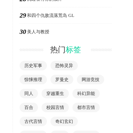
29
和四个仇敌流落荒岛 GL
30
美人与教授
热门
标签
历史军事
恐怖灵异
惊悚推理
罗曼史
网游竞技
同人
穿越重生
科幻异能
百合
校园言情
都市言情
古代言情
奇幻玄幻