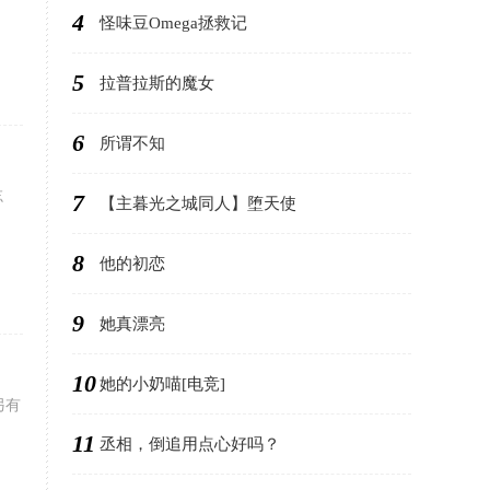
4
怪味豆Omega拯救记
5
拉普拉斯的魔女
6
所谓不知
忘
7
【主暮光之城同人】堕天使
8
他的初恋
9
她真漂亮
10
她的小奶喵[电竞]
另有
11
丞相，倒追用点心好吗？