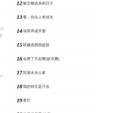
12
被文物追杀的日子
13
看，你头上有绿光
自己
14
绿茶养成手册
是
15
联姻选我我超甜
16
会撩了不起啊[娱乐圈]
17
民国水乡人家
广
18
我的饲主是只虫
19
青芒