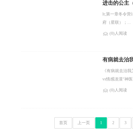
进击的公主（
lt;第一章冬令
府（星联）；...
(0)人阅读
有病就去治
《有病就去治我
vs情感淡漠“神医
(0)人阅读
首页
上一页
1
2
3