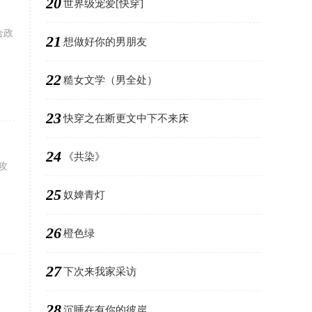
20
世界级宠爱[快穿]
合政
21
想做好你的男朋友
22
糙女文学（男全处）
23
快穿之在断更文中下不来床
24
《共染》
攻
25
奴婢青灯
26
橙色绿
27
下次来我家采访
28
沉睡在有你的彼岸