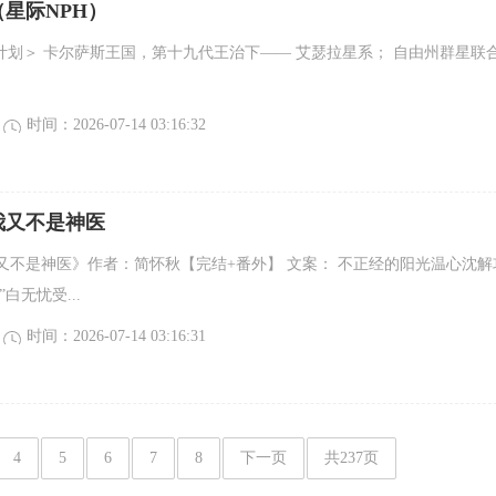
星际NPH）
营计划＞ 卡尔萨斯王国，第十九代王治下—— 艾瑟拉星系； 自由州群星联
时间：2026-07-14 03:16:32
我又不是神医
又不是神医》作者：简怀秋【完结+番外】 文案： 不正经的阳光温心沈解
”白无忧受...
时间：2026-07-14 03:16:31
4
5
6
7
8
下一页
共237页