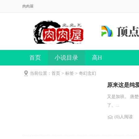
肉肉屋
首页
小说目录
高H
当前位置：首页 > 标签 > 奇幻玄幻
原来这是纯爱？
又是加班。 唐
了。...
(0)人阅读