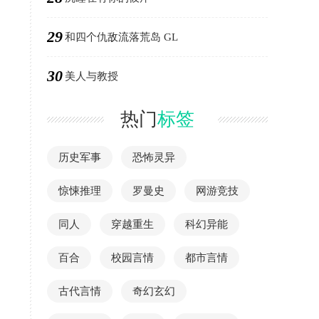
29
和四个仇敌流落荒岛 GL
30
美人与教授
热门
标签
历史军事
恐怖灵异
惊悚推理
罗曼史
网游竞技
同人
穿越重生
科幻异能
百合
校园言情
都市言情
古代言情
奇幻玄幻