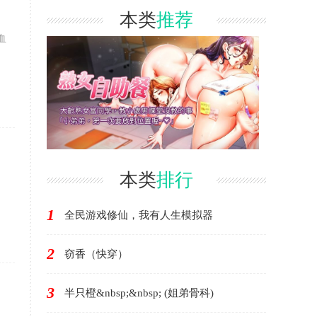
本类
推荐
血
本类
排行
1
全民游戏修仙，我有人生模拟器
2
窃香（快穿）
3
半只橙&nbsp;&nbsp; (姐弟骨科)