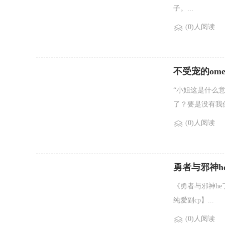
子。...
(0)人阅读
不受宠的ome
“小姐这是什么
了？要是没有我
(0)人阅读
勇者与邪神he
《勇者与邪神he
纯爱副cp】...
(0)人阅读