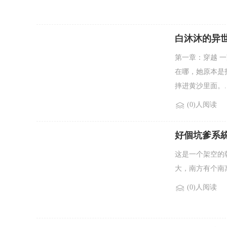
白沐沐的异
第一章：穿越 
在哪，她原本是
摔进黄沙里面。..
(0)人阅读
好個坑爹系
这是一个架空的
大，南方有个南离
(0)人阅读