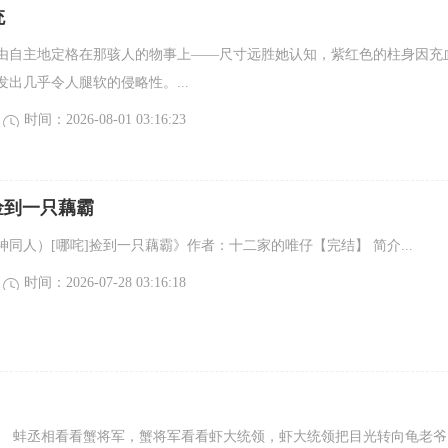
统
由自主地定格在那骇人的物事上——尺寸远胜她认知，紫红色的柱身因充
出几乎令人腿软的侵略性。...
时间：2026-08-01 03:16:23
 捡到一只藕霸
（封神同人）[哪咤]捡到一只藕霸》作者：十二家的唯仔【完结】 简介...
时间：2026-07-28 03:16:18
。 蚌丞相看看蟹将军，蟹将军看看虾大统领，虾大统领把目光转向龟老爷