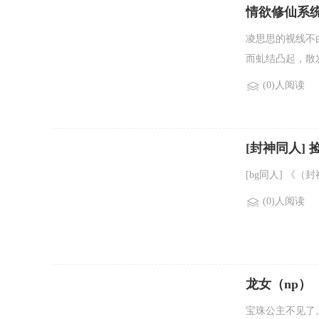
情欲修仙系
凌思思的视线不
而虬结凸起，散发
(0)人阅读
[封神同人]
[bg同人] 《
(0)人阅读
龙女（np）
宝珠公主不见了