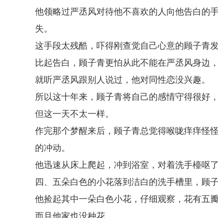
他领略过严丞风对待他不喜欢的人向他告白的
失。
这手段太残酷，吓得刚查觉自己心意的顾子青
比起告白，顾子青更怕从此不能在严丞风身边
就听严丞风跟别人说过，他对同性恋没兴趣。
所以这十年来，顾子青将自己的感情守得很好
但这一天不太一样。
作完那个梦醒来后，顾子青总觉得喉咙痒痒怪
的冲动。
他迅速从床上爬起，冲到浴室，对着洗手檯呕
四、五朵白色的小花落到洁白的洗手槽里，顾
他捡起其中一朵白色小花，仔细观察，花有五
而且他家也没种花。