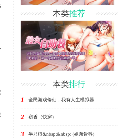
丞
本类
推荐
冷
。
本类
排行
寡
1
全民游戏修仙，我有人生模拟器
成
2
窃香（快穿）
3
半只橙&nbsp;&nbsp; (姐弟骨科)