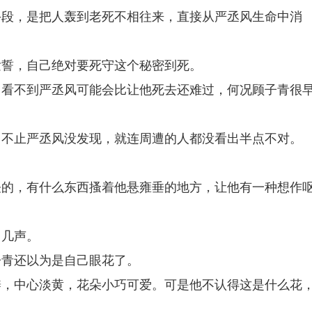
手段，是把人轰到老死不相往来，直接从严丞风生命中消
发誓，自己绝对要死守这个秘密到死。
，看不到严丞风可能会比让他死去还难过，何况顾子青很
，不止严丞风没发现，就连周遭的人都没看出半点不对。
怪的，有什么东西搔着他悬雍垂的地方，让他有一种想作
了几声。
子青还以为是自己眼花了。
瓣，中心淡黄，花朵小巧可爱。可是他不认得这是什么花