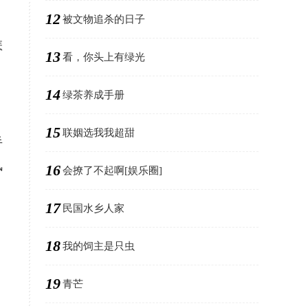
12
被文物追杀的日子
怎
13
看，你头上有绿光
14
绿茶养成手册
15
联姻选我我超甜
半
风
16
会撩了不起啊[娱乐圈]
17
民国水乡人家
18
我的饲主是只虫
19
青芒