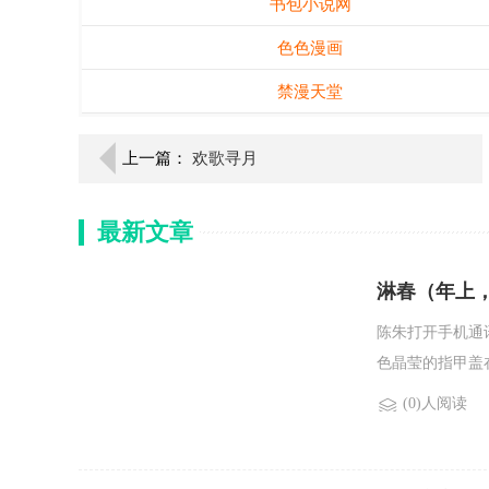
书包小说网
色色漫画
禁漫天堂
上一篇：
欢歌寻月
最新文章
淋春（年上
陈朱打开手机通
色晶莹的指甲盖在
(0)人阅读