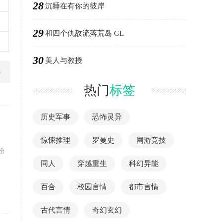
28
沉睡在有你的彼岸
29
和四个仇敌流落荒岛 GL
30
美人与教授
热门
标签
历史军事
恐怖灵异
惊悚推理
罗曼史
网游竞技
粉
同人
穿越重生
科幻异能
百合
校园言情
都市言情
古代言情
奇幻玄幻