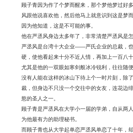
顾子青因为作了个梦而醒来，那个梦他梦过好
风跟他说喜欢他，然后他马上就意识到这是梦
因为他知道，这是不可能的事。
他在严丞风身边太多年了，非常清楚严丞风是
严丞风是台湾十大企业——严氏企业的总裁，
硬，使他看起来十分不近人情，再加上一百八
尤其是他的一双眼如寒剑般冰冷锐利，往往随
没有人能在这样的冰山下待上个一时片刻，除
裁，但身边不只没一个交往中的女友，连花边
慾的圣人之一。
顾子青是严丞风在大学小一届的学弟，自从两
为他最有力的助理秘书。
而顾子青也从大学起单恋严丞风单恋了十年，