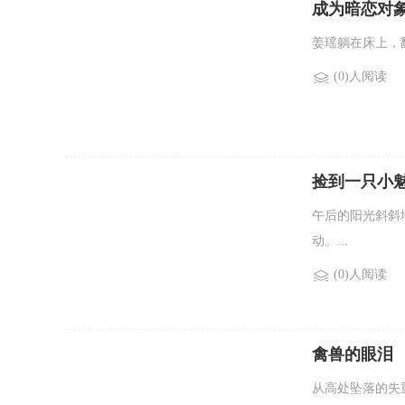
成为暗恋对象
姜瑶躺在床上，
(0)人阅读
捡到一只小魅
午后的阳光斜斜
动。...
(0)人阅读
禽兽的眼泪
从高处坠落的失