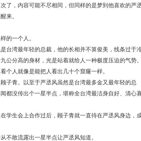
多次了，内容可能不尽相同，但同样的是梦到他喜欢的严
而醒来。
怎样的一个人。
也是台湾最年轻的总裁，他的长相并不算俊美，线条过于
十九公分高的身材，光是站着就给人一种极度压迫的气势
便看个人就像是能把人看出几十个窟窿一样。
了顾子青。以至于严丞风虽然是台湾最多金又最年轻的总
绯闻都没传出个一星半点，堪称全台湾最洁身自好、清心
人在学生会上合作过后，顾子青就一直待在严丞风身边，
却从不敢流露出一星半点让严丞风知道。