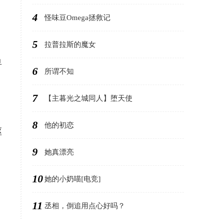
4
怪味豆Omega拯救记
5
拉普拉斯的魔女
早
6
所谓不知
7
【主暮光之城同人】堕天使
8
他的初恋
呕
9
她真漂亮
10
她的小奶喵[电竞]
，
11
丞相，倒追用点心好吗？