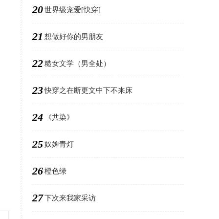
20
世界级宠爱[快穿]
21
想做好你的男朋友
22
糙女文学（男全处）
23
快穿之在断更文中下不来床
24
《共染》
25
奴婢青灯
26
橙色绿
27
下次来我家采访