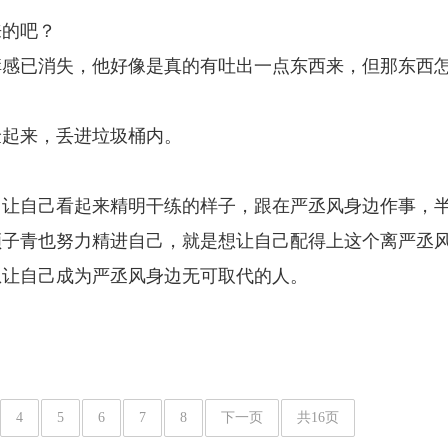
来的吧？
痒感已消失，他好像是真的有吐出一点东西来，但那东西
捡起来，丢进垃圾桶内。
，让自己看起来精明干练的样子，跟在严丞风身边作事，
顾子青也努力精进自己，就是想让自己配得上这个离严丞
想让自己成为严丞风身边无可取代的人。
4
5
6
7
8
下一页
共16页