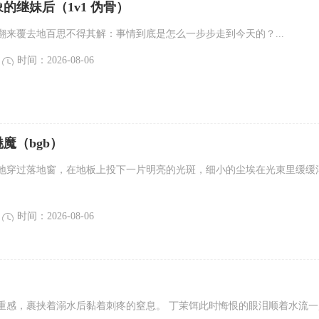
的继妹后（1v1 伪骨）
翻来覆去地百思不得其解：事情到底是怎么一步步走到今天的？...
时间：2026-08-06
魔（bgb）
地穿过落地窗，在地板上投下一片明亮的光斑，细小的尘埃在光束里缓缓
时间：2026-08-06
重感，裹挟着溺水后黏着刺疼的窒息。 丁茉饵此时悔恨的眼泪顺着水流一