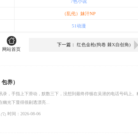
7色小说
（乱伦）妹汁NP
51动漫
下一篇：
红色金枪(狗卷 棘X自创角)
网站首页
，包养）
讯录，手指上下滑动，默数三下，没想到最终停顿在吴潜的电话号码上。
幽光下显得很剔透漂亮...
时间：2026-08-06