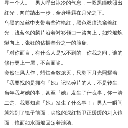
寻一个人。」男人呼出冰冷的气息，一双黑瞳映照出
红光，向前踏出一步，全身曝露在月光之下。
乌黑的发丝中夹带着些许艳红，黑色双瞳流窜着红
光，浅蓝色的麟片沿着衬衫领口一路向上，如蛇般蜿
蜒向上，张狂的佔据叁分之一的脸庞。
「对你而言，有什么人是找不到的。你我之间，谁的
修行更上一层，不言而喻。」
突然狂风大作，蜡烛全数熄灭，只剩下月光照耀着。
「我要找的是拥有『她』记忆碎片的人，不是转生。
当年我与她的事，甚至『她』发生了什么事，你一清
二楚。我要知道『她』发生了什么事！」男人一瞬间
就站到了镜子前面，尖锐的深红指甲正缓缓的刺入镜
面，镜面如水面般回荡着涟漪。