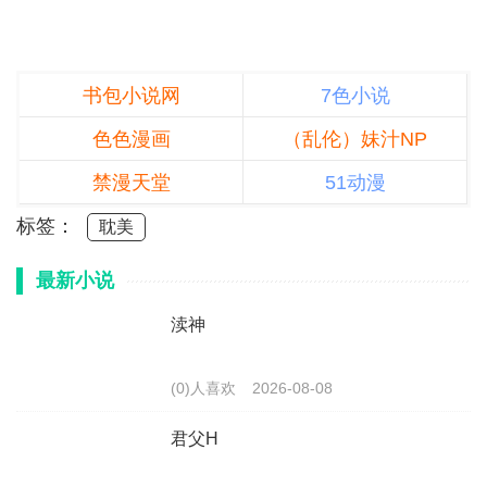
书包小说网
7色小说
色色漫画
（乱伦）妹汁NP
禁漫天堂
51动漫
标签：
耽美
最新小说
渎神
(0)人喜欢
2026-08-08
君父H