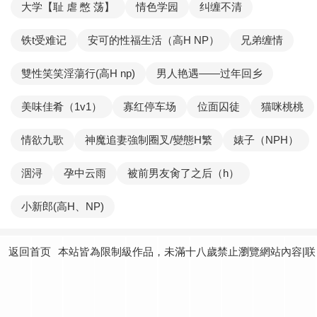
大学【耻 虐 憋 荡】
情色学园
纠缠不清
铁t受难记
安可的性福生活（高H NP）
兄弟缠情
雙性笑笑淫蕩行(高H np)
男人艳遇——过年回乡
美味佳肴（1v1）
寡红停车场
位面囚徒
猫咪桃桃
情欲九歌
神魔追妻強制圈叉/變態H繁
婊子（NPH）
洇浔
孕中云雨
被前男友肏了之后（h）
小新郎(高H、NP)
返回首页
本站皆為限制級作品，未滿十八歲禁止瀏覽網站內容|联
系我们：
yundtjoey24@gmail.com
|