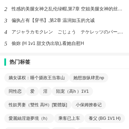
2
性感的美腿女神之乱伦绿帽,第7章 空姐美腿女神的丝袜足交
3
偏执占有【穿书】,第2章 温润如玉的允诚
4
アジャラカモクレン ごじょう テケレッツのパー,【No. 42 Rube Goldberg Machine】十四
5
偷妳 (H 1v1 甜文伪出轨),看她自慰H
热门标签
嫡女谋权：睡个摄政王当靠山
她想放纵肆意np
同性恋
爱
淫
陷宠（高h ）1V1
性奴男妻（雙性 高H）[繁體版]
小保姆撩春记
愛麗絲淫遊夢境（h）
乘客已上车
養父 (BG 1V1 H)