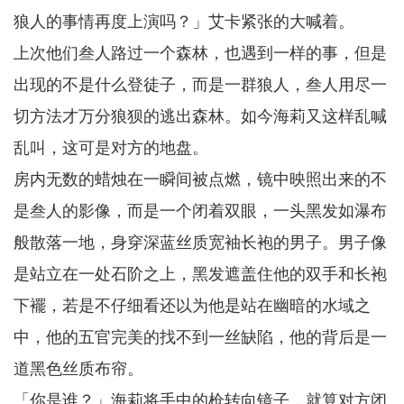
狼人的事情再度上演吗？」艾卡紧张的大喊着。
上次他们叁人路过一个森林，也遇到一样的事，但是
出现的不是什么登徒子，而是一群狼人，叁人用尽一
切方法才万分狼狈的逃出森林。如今海莉又这样乱喊
乱叫，这可是对方的地盘。
房内无数的蜡烛在一瞬间被点燃，镜中映照出来的不
是叁人的影像，而是一个闭着双眼，一头黑发如瀑布
般散落一地，身穿深蓝丝质宽袖长袍的男子。男子像
是站立在一处石阶之上，黑发遮盖住他的双手和长袍
下襬，若是不仔细看还以为他是站在幽暗的水域之
中，他的五官完美的找不到一丝缺陷，他的背后是一
道黑色丝质布帘。
「你是谁？」海莉将手中的枪转向镜子，就算对方闭