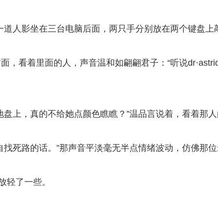
，一道人影坐在三台电脑后面，两只手分别放在两个键盘上
。
看着里面的人，声音温和如翩翩君子：“听说dr·astri
地盘上，真的不给她点颜色瞧瞧？”温品言说着，看着那人
自找死路的话。”那声音平淡毫无半点情绪波动，仿佛那位
。
音放轻了一些。