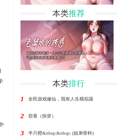
本类
推荐
内
学
本类
排行
1
全民游戏修仙，我有人生模拟器
2
窃香（快穿）
中
3
半只橙&nbsp;&nbsp; (姐弟骨科)