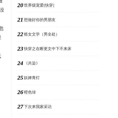
通
20
世界级宠爱[快穿]
没
21
想做好你的男朋友
忽
22
糙女文学（男全处）
棵
23
快穿之在断更文中下不来床
纸
24
《共染》
25
奴婢青灯
26
橙色绿
27
下次来我家采访