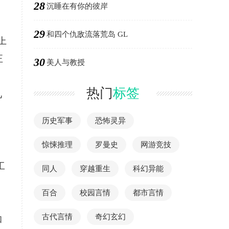
28
沉睡在有你的彼岸
29
和四个仇敌流落荒岛 GL
上
正
30
美人与教授
热门
标签
几
历史军事
恐怖灵异
惊悚推理
罗曼史
网游竞技
工
同人
穿越重生
科幻异能
百合
校园言情
都市言情
古代言情
奇幻玄幻
和