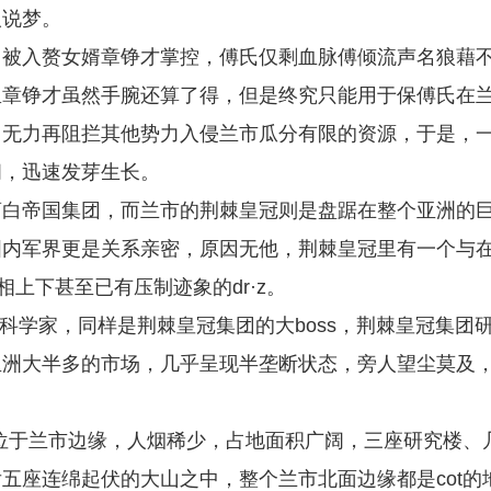
人说梦。
，被入赘女婿章铮才掌控，傅氏仅剩血脉傅倾流声名狼藉
里章铮才虽然手腕还算了得，但是终究只能用于保傅氏在
，无力再阻拦其他势力入侵兰市瓜分有限的资源，于是，
间，迅速发芽生长。
商白帝国集团，而兰市的荆棘皇冠则是盘踞在整个亚洲的
国内军界更是关系亲密，原因无他，荆棘皇冠里有一个与
不相上下甚至已有压制迹象的dr·z。
席科学家，同样是荆棘皇冠集团的大boss，荆棘皇冠集团
亚洲大半多的市场，几乎呈现半垄断状态，旁人望尘莫及
则位于兰市边缘，人烟稀少，占地面积广阔，三座研究楼、
五座连绵起伏的大山之中，整个兰市北面边缘都是cot的