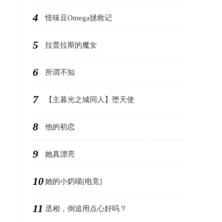
4
怪味豆Omega拯救记
5
拉普拉斯的魔女
6
所谓不知
7
【主暮光之城同人】堕天使
8
他的初恋
9
她真漂亮
10
她的小奶喵[电竞]
11
丞相，倒追用点心好吗？