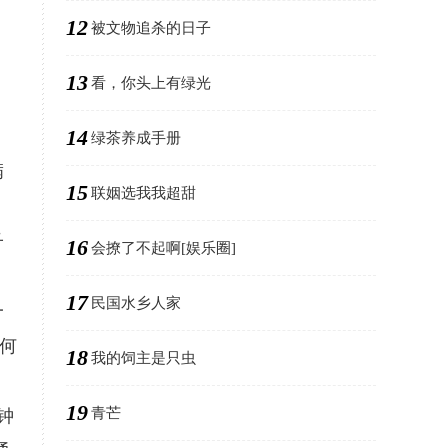
12
被文物追杀的日子
13
看，你头上有绿光
14
，
绿茶养成手册
满
15
联姻选我我超甜
子
16
会撩了不起啊[娱乐圈]
17
民国水乡人家
一
何
18
我的饲主是只虫
19
青芒
钟