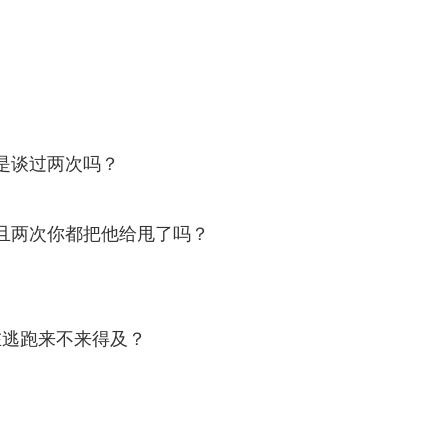
是谈过两次吗？
且两次你都把他给甩了吗？
在逃跑来不来得及？