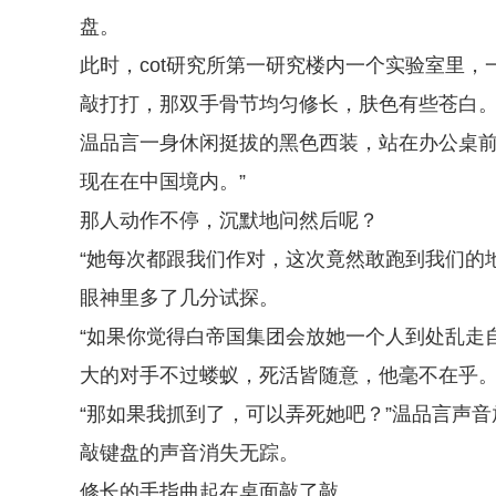
盘。
此时，cot研究所第一研究楼内一个实验室里
敲打打，那双手骨节均匀修长，肤色有些苍白
温品言一身休闲挺拔的黑色西装，站在办公桌前面，
现在在中国境内。”
那人动作不停，沉默地问然后呢？
“她每次都跟我们作对，这次竟然敢跑到我们的
眼神里多了几分试探。
“如果你觉得白帝国集团会放她一个人到处乱走
大的对手不过蝼蚁，死活皆随意，他毫不在乎
“那如果我抓到了，可以弄死她吧？”温品言声
敲键盘的声音消失无踪。
修长的手指曲起在桌面敲了敲。