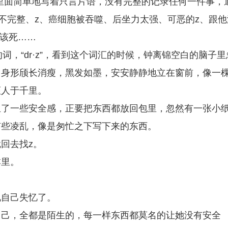
里面简单地写着只言片语，没有完整的记录任何一件事，
造不完整、z、癌细胞被吞噬、后坐力太强、可恶的z、跟他
，该死……
词，“dr·z”，看到这个词汇的时候，钟离锦空白的脑子里
，身形颀长消瘦，黑发如墨，安安静静地立在窗前，像一
拒人于千里。
生了一些安全感，正要把东西都放回包里，忽然有一张小
有些凌乱，像是匆忙之下写下来的东西。
回去找z。
本里。
现自己失忆了。
自己，全都是陌生的，每一样东西都莫名的让她没有安全