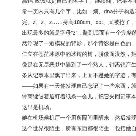
离锦”应该就是自己的名字了。继续翻，记事本
常一页内只有几个字，比如：烦、dna分子构
完、z、z、z……身高188cm、cot、又被抢了
出现最多的就是字母“z”，翻到后面有一个完整的
然浮现了一道模糊的背影，那个背影是白色的
伫立在苍茫冰原中的冰铸的树，骄傲而漠然，
像是在无尽恶梦中遇到了一个熟人，钟离锦产
条从记事本里飘了出来，上面不是她的字迹，
——如果有一天你发现自己忘记了一些东西，就
钟离锦皱着眉盯着纸条一会儿，把它夹回记事
这里是机场。
她在机场候机厅一个厕所隔间里醒来，然后发
这个世界很陌生，所有东西都很陌生，包括她