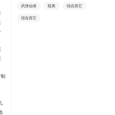
武侠仙侠
耽美
综合其它
不
综合其它
兰
一
巨
在
研制
，
几
地