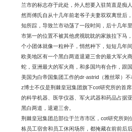
兰市的标志存于此处，外人想要入驻简直是痴
然而傅氏自从十几年前老爷子夫妻双双离世后
知所踪，导致兰市动荡了一段时间，后十几年
市第一的位置不被其他虎视眈眈的家族拉下马
个小团体就像一粒种子，悄然种下，短短几年
欧美地区有一个黑白两道退避三舍的最大军火
蛇，亚洲最大的军火商，和多国均有合作，跟
美国为白帝国集团工作的dr·astrid（雅丝翠）
z博士不仅是荆棘皇冠集团旗下cot研究所的首
的科学机器、医学仪器、军火武器和药品占据
黑白两道，退避三舍。
荆棘皇冠集团总部位于兰市市区，cot研究所
栋员工宿舍和员工休闲场所，都掩藏在前前后后