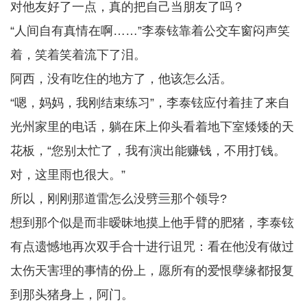
对他友好了一点，真的把自己当朋友了吗？
“人间自有真情在啊……”李泰铉靠着公交车窗闷声笑
着，笑着笑着流下了泪。
阿西，没有吃住的地方了，他该怎么活。
“嗯，妈妈，我刚结束练习”，李泰铉应付着挂了来自
光州家里的电话，躺在床上仰头看着地下室矮矮的天
花板，“您别太忙了，我有演出能赚钱，不用打钱。
对，这里雨也很大。”
所以，刚刚那道雷怎么没劈亖那个领导?
想到那个似是而非暧昧地摸上他手臂的肥猪，李泰铉
有点遗憾地再次双手合十进行诅咒：看在他没有做过
太伤天害理的事情的份上，愿所有的爱恨孽缘都报复
到那头猪身上，阿门。