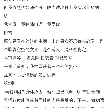
但我依然犹如朝圣者一般虔诚地付出我似水年华的一
切，
我甘愿，我喃喃自语，我爱你。
排雷:
原创男团在韩娱的生活，主角男女不忌都会恋爱，是
个脑袋空空的文盲，是个浦人。潶料全肯定。
内容标签： 娱乐圈 日韩泰 现代架空
一句话简介：我甘愿爱着一个劣等货色
立意：心甘情愿的爱是供养
第1章
“泰铉xi因为身体原因，暂时退出《iland》节目录制，
希望各位能够带着同伴的支持最后的走下去。”staff话