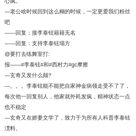
心疯。
—老公啥时候回到这么糊的时候，一定更爱我们粉丝
吧
——回复：接李泰铉籍籍无名
——回复：支持李泰铉塌方
@要打去练舞室打:
报——#李泰铉#和#西村力#gc摩擦
—玄奇又发什么颠?
—。。。李泰铉能不能把自家神金病领走受不了了，
每次他一回复别人，他家就外耗发疯，精神状态一点
也不稳定
—玄奇又在娇妻文学了，致力于为所有人科普李泰铉
潶料。