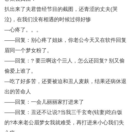
扒出来了夫君曾经节目的截图，还青涩的丈夫(哭
泣)，在我们没有相遇的时候过得好惨
—心疼了。。。
——回复：别心疼了姐妹，你老公今天又在软件回复
眉同一个梦女粉了。
——回复：? 要亖啊这个亖人，怎么还回复? 别又偷
偷爱上谁了。
—吃了好多苦，还要被迫和丑人麦麸，结果还病休退
出的苦命人
——回复：一会儿丽丽家打进来了
——回复：丑还不让说?当我三千玄奇(铉妻)吃白饭
的?本来老公眉梦女我就难受，再打进来小心我们失