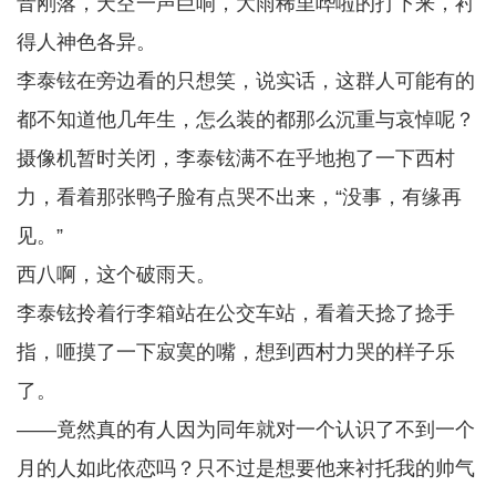
音刚落，天空一声巨响，大雨稀里哗啦的打下来，衬
得人神色各异。
李泰铉在旁边看的只想笑，说实话，这群人可能有的
都不知道他几年生，怎么装的都那么沉重与哀悼呢？
摄像机暂时关闭，李泰铉满不在乎地抱了一下西村
力，看着那张鸭子脸有点哭不出来，“没事，有缘再
见。”
西八啊，这个破雨天。
李泰铉拎着行李箱站在公交车站，看着天捻了捻手
指，咂摸了一下寂寞的嘴，想到西村力哭的样子乐
了。
——竟然真的有人因为同年就对一个认识了不到一个
月的人如此依恋吗？只不过是想要他来衬托我的帅气