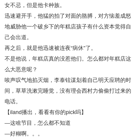
女不忌，但是他卡种族。
迅速避开手，他猛的拍了对面的胳膊，对方恼羞成怒
地威胁他一个破乡下的年糕店孩子有什么资本觉得自
己会出道。
再之后，就是他迅速被连夜“病休”了。
不是他说，年糕店真的没惹他们。怎么都对年糕店这
么大恶意呢？
唉声叹气地掐灭烟，李泰铉谋划着自己明天应聘的时
间，草草洗漱完睡觉，没有理会西村力偷偷打过来的
电话。
【iland播出，看看有你的pick吗】
—这啥节目，怎么都不知道
—好糊啊。。。