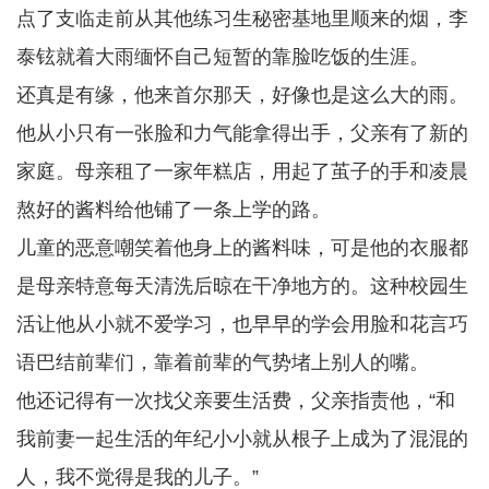
点了支临走前从其他练习生秘密基地里顺来的烟，李
泰铉就着大雨缅怀自己短暂的靠脸吃饭的生涯。
还真是有缘，他来首尔那天，好像也是这么大的雨。
他从小只有一张脸和力气能拿得出手，父亲有了新的
家庭。母亲租了一家年糕店，用起了茧子的手和凌晨
熬好的酱料给他铺了一条上学的路。
儿童的恶意嘲笑着他身上的酱料味，可是他的衣服都
是母亲特意每天清洗后晾在干净地方的。这种校园生
活让他从小就不爱学习，也早早的学会用脸和花言巧
语巴结前辈们，靠着前辈的气势堵上别人的嘴。
他还记得有一次找父亲要生活费，父亲指责他，“和
我前妻一起生活的年纪小小就从根子上成为了混混的
人，我不觉得是我的儿子。”