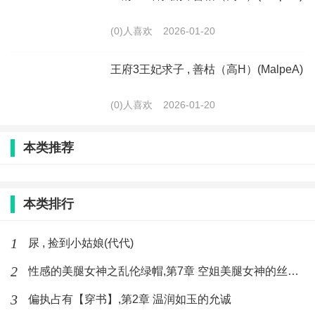
(0)人喜欢
2026-01-20
王府3王妃求子 , 善枯（高H）(MalpeA)
(0)人喜欢
2026-01-20
本类推荐
本类排行
1
尿 , 捡到小姑娘(代代)
2
性感的美腿女神之乱伦绿帽,第7章 空姐美腿女神的丝袜足交
3
偏执占有【穿书】,第2章 温润如玉的允诚