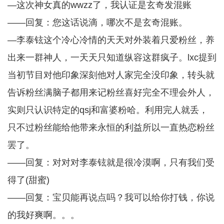
—这次神女真的wwzz了，我认证是玄奇发混账
——回复：您这话说滴，哪次不是玄奇混账。
—李泰铉这个冷心冷情的天天对外装着只爱粉丝，养
出来一群神人，一天天只知道纵容这群疯子。lxc提到
当初节目对他印象深刻他对人家完全没印象，转头就
告诉粉丝满脑子都用来记粉丝喜好完全不理会外人，
实则只认识特定的qsj和富婆粉哈。利用完人就丢，
只不过粉丝能给他带来永恒的利益所以一直热恋粉丝
罢了。
——回复：对对对李泰铉就是很冷漠啊，只有我们受
得了(甜蜜)
——回复：宝贝能再说点吗？我可以给你打钱，你说
的我好爽啊。。。