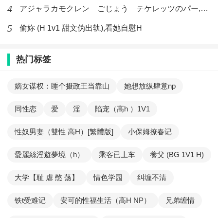
4
アジャラカモクレン ごじょう テケレッツのパー,【No. 42 Rube Goldberg Machine】十四
5
偷妳 (H 1v1 甜文伪出轨),看她自慰H
热门标签
嫡女谋权：睡个摄政王当靠山
她想放纵肆意np
同性恋
爱
淫
陷宠（高h ）1V1
性奴男妻（雙性 高H）[繁體版]
小保姆撩春记
愛麗絲淫遊夢境（h）
乘客已上车
養父 (BG 1V1 H)
大学【耻 虐 憋 荡】
情色学园
纠缠不清
铁t受难记
安可的性福生活（高H NP）
兄弟缠情