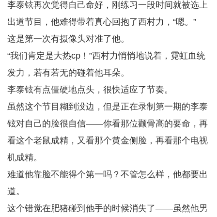
李泰铉再次觉得自己命好，刚练习一段时间就被选上
出道节目，他难得带着真心回抱了西村力，“嗯。”
这是第一次有摄像头对准了他。
“我们肯定是大热cp！”西村力悄悄地说着，霓虹血统
发力，若有若无的碰着他耳朵。
李泰铉有点僵硬地点头，很快适应了节奏。
虽然这个节目糊到没边，但是正在录制第一期的李泰
铉对自己的脸很自信——你看那位颧骨高的要命，再
看这个老鼠成精，又看那个黄金侧脸，再看那个电视
机成精。
难道他靠脸不能得个第一吗？不管怎么样，他都要出
道。
这个错觉在肥猪碰到他手的时候消失了——虽然他男