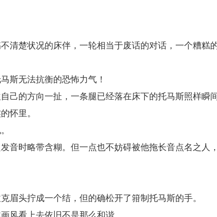
搞不清楚状况的床伴，一轮相当于废话的对话，一个糟糕
托马斯无法抗衡的恐怖力气！
往自己的方向一扯，一条腿已经落在床下的托马斯照样瞬
实的怀里。
吼。
定发音时略带含糊。但一点也不妨碍被他拖长音点名之人
拉克眉头拧成一个结，但的确松开了箝制托马斯的手。
体画风看上去依旧不是那么和谐。