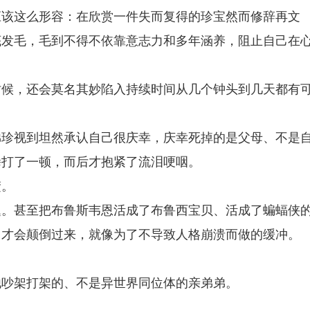
应该这么形容：在欣赏一件失而复得的珍宝然而修辞再文
底发毛，毛到不得不依靠意志力和多年涵养，阻止自己在
时候，还会莫名其妙陷入持续时间从几个钟头到几天都有
弟珍视到坦然承认自己很庆幸，庆幸死掉的是父母、不是
拳打了一顿，而后才抱紧了流泪哽咽。
楚。
题。甚至把布鲁斯韦恩活成了布鲁西宝贝、活成了蝙蝠侠
」才会颠倒过来，就像为了不导致人格崩溃而做的缓冲。
他吵架打架的、不是异世界同位体的亲弟弟。