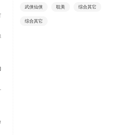
武侠仙侠
耽美
综合其它
有
综合其它
样
的
鲁
条