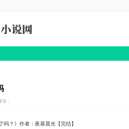
吗
享至：
转职了吗？》作者：夜慕晨光【完结】