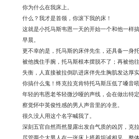
你为什么在我床上。
什么？我才是首领，你滚下我的床！
这就是小托马斯韦恩一天的开始一个和他一样
早晨。
更不幸的是，托马斯的床伴先生，还具备一身
被他拽住手腕，托马斯根本摆脱不了；再被他
失衡，人直接被拉倒趴进床伴先生胸肌发达厚
你搞什么鬼！终克拉克肯特托马斯压低了嗓音
年轻的韦恩老爷轻微沙哑的声线，会在做出特
察觉怀中英俊性感的男人声音里的冷意。
很久没人用这个名字喊我了。
深刻五官自然而然显露出发自气质的凶厉，克
尽管两个大男人在一张床上挤着坦诚相见，整