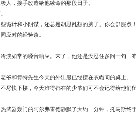
终极人，接手改造给他续命的那段日子。
哼。
那些诡计和小阴谋，还总是胡思乱想的脑子。你会舒服点
不同应对的经验谈。
去冷淡如常的嗓音响应。末了，他还是没忍住多问一句：
，老爷和肯特先生今天的外出服已经摆在衣帽间的桌上。
果不尽快下楼，今天难得都在的少爷们可不会记得给他们
拿热武器轰门的阿尔弗雷德静默了大约一分钟，托马斯终