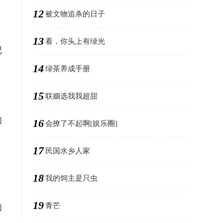
12
被文物追杀的日子
13
看，你头上有绿光
记
14
绿茶养成手册
15
联姻选我我超甜
的
16
会撩了不起啊[娱乐圈]
17
民国水乡人家
18
我的饲主是只虫
19
青芒
的