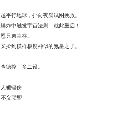
穿越平行地球，扑向夜枭试图挽救。
在爆炸中触发宇宙法则，就此重启！
韦恩兄弟幸存。
们又捡到模样极度神似的氪星之子。
理查德控。多二设。
超人蝙蝠侠
c，不义联盟
。