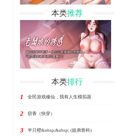
本类
推荐
本类
排行
1
全民游戏修仙，我有人生模拟器
2
窃香（快穿）
3
半只橙&nbsp;&nbsp; (姐弟骨科)