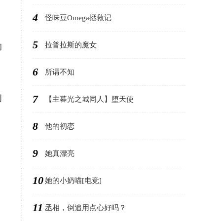
4
怪味豆Omega拯救记
5
拉普拉斯的魔女
的
6
所谓不知
7
间
【主暮光之城同人】堕天使
8
他的初恋
，
9
她真漂亮
10
她的小奶喵[电竞]
11
丞相，倒追用点心好吗？