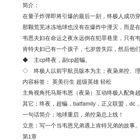
简介：
在量子炸弹即将引爆的最后一刻，终极人成功
那颗荒芜冰冻地球也没有在爆炸中湮灭，而是
韦恩夫妇在命运之夜永远倒在犯罪巷里，只有
肯特夫妇已有一个孩子，七岁曾失踪，然后他
◆ 主cp终夜，副cp超蝙。
◇ 终极人以前宇航员版本为主；夜枭弟控、
内容标签： 英美衍生 超级英雄 轻松
主角视角托马斯韦恩（夜枭）互动终极人配角
其它：终夜，超蝙，batfamily，正义联盟，d
一句话简介：地球重启，弟控枭总上线！
立意：写一个当韦恩兄弟遇上肯特兄弟的故事
第1章