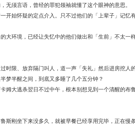
的，无须言语，曾经的罪犯领袖就懂了这个眼神的意思。
斯一开始怀疑的定点介入。只不过他们的「上辈子」记忆
加的大环境，已经让失忆中的他们做出和「生前」不太一
超过时限、放弃隔门叫人，道一声「失礼」然后进房挖人
在半梦半醒之间，到底又多睡了几个五分钟？
阿卡姆大逃杀翌日不过中午，根本别想见到一个清醒的布
布鲁斯刚坐下来没多久，就被早餐已经享用完毕，正在慢