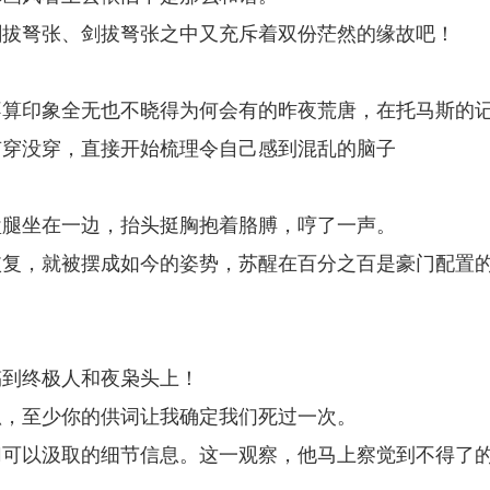
剑拔弩张、剑拔弩张之中又充斥着双份茫然的缘故吧！
不算印象全无也不晓得为何会有的昨夜荒唐，在托马斯的
有穿没穿，直接开始梳理令自己感到混乱的脑子
盘腿坐在一边，抬头挺胸抱着胳膊，哼了一声。
恢复，就被摆成如今的姿势，苏醒在百分之百是豪门配置
搞到终极人和夜枭头上！
弧，至少你的供词让我确定我们死过一次。
切可以汲取的细节信息。这一观察，他马上察觉到不得了