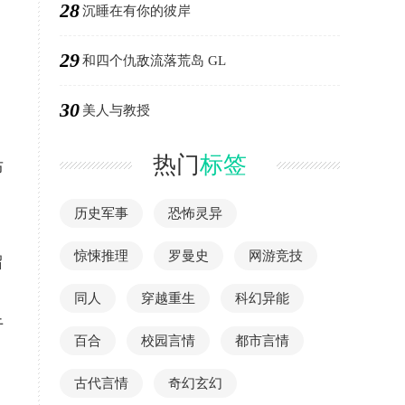
28
沉睡在有你的彼岸
29
和四个仇敌流落荒岛 GL
！
30
美人与教授
热门
标签
布
历史军事
恐怖灵异
惊悚推理
罗曼史
网游竞技
留
同人
穿越重生
科幻异能
于
百合
校园言情
都市言情
古代言情
奇幻玄幻