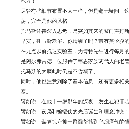
地方！
尽管有些细节布置不太一样，但是毫无疑问，
荡，完全是他的风格。
托马斯还待深入思考，是突如其来的敲门声打
早安，托马斯老爷。你清醒了吗？带有英伦腔
在九点以前抵达实验室，为肯特先生进行每月
是阿尔弗雷德一位服侍了韦恩家族两代人的老
托马斯的大脑此时倒是不含糊了。
同时，他也注意到除了基本信息，还有更多相
塞。
譬如说，在他十一岁那年的深夜，发生在犯罪
譬如说，夜枭和蝙蝠侠的先后诞生和理念冲突
譬如说，谋算掠夺被一群蠢货搞到乌烟瘴气的