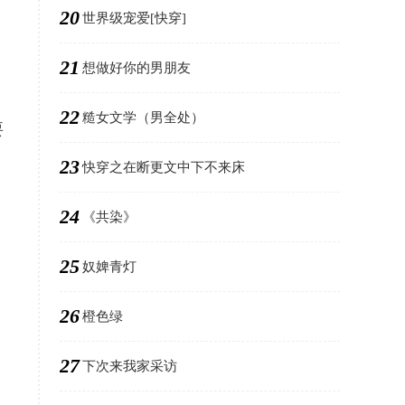
20
世界级宠爱[快穿]
21
想做好你的男朋友
22
糙女文学（男全处）
要
23
快穿之在断更文中下不来床
24
《共染》
25
奴婢青灯
26
橙色绿
27
下次来我家采访