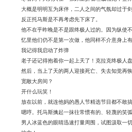
大概是明明互为床伴，二人之间的气氛却过于
反正托马斯是不再考虑先下床了。
他不在乎昨晚是不是跟终极人过的。因为纵使
忆里他们仍不是第一次做，他同样不介意身上
我记得我启动了炸弹
老子还记得抱着你一起上天了！克拉克终极人
然后，当上了天的两人迎接死亡、失去知觉再
宽敞大房间？
开什么玩笑！
放在以前，就连他妈的愚人节精选节目都不敢
嗯哼。托马斯擒起一抹往常惯有的、轻蔑的笑
男人冰蓝色的眼睛迅速打量周围，试图汲取一