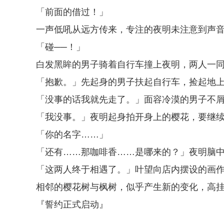
「前面的借过！」
一声低吼从远方传来，专注的夜明未注意到声
「碰──！」
白发黑眸的男子骑着自行车撞上夜明，两人一
「抱歉。」先起身的男子扶起自行车，捡起地
「没事的话我就先走了。」面容冷漠的男子不
「我没事。」夜明起身拍开身上的樱花，要继
「你的名字……」
「还有……那咖啡香……是哪来的？」夜明脑
「这两人终于相遇了。」叶望向店内摆设的画
相邻的樱花树与枫树，似乎产生新的变化，高
『誓约正式启动』