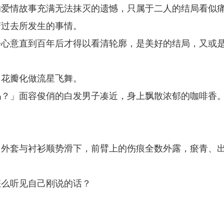
的爱情故事充满无法抹灭的遗憾，只属于二人的结局看似
变过去所发生的事情。
份心意直到百年后才得以看清轮廓，是美好的结局，又或
，花瓣化做流星飞舞。
吗？」面容俊俏的白发男子凑近，身上飘散浓郁的咖啡香
，外套与衬衫顺势滑下，前臂上的伤痕全数外露，瘀青、
怎么听见自己刚说的话？