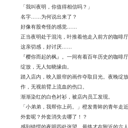
「我叫夜明，你值得相信吗？」
名字……为何说出来了？
好像有股奇怪的感觉……
正当夜明处于混沌，叶推着他走入前方的咖啡
这亲切感，好讨厌……
『樱你而起的枫』。一间有着百年历史的咖啡
绽放，无人知晓缘由。
踏入店内，映入眼帘的画作夺取目光。夜晚绽
作，无视前臂上流血的伤口。
渐渐染红的白色衬衫，被店内员工发现。
「小弟弟，我帮你上药。」橙发青眸的青年走
外套呢？外套消失去哪了！？
感到错愕的夜明四处张望，最终才在附近的六