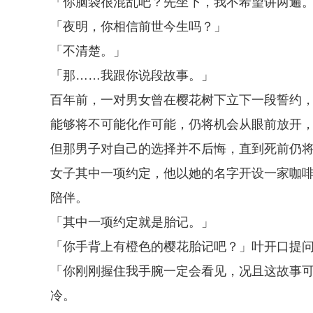
「你脑袋很混乱吧？先坐下，我不希望讲两遍
「夜明，你相信前世今生吗？」
「不清楚。」
「那……我跟你说段故事。」
百年前，一对男女曾在樱花树下立下一段誓约
能够将不可能化作可能，仍将机会从眼前放开
但那男子对自己的选择并不后悔，直到死前仍
女子其中一项约定，他以她的名字开设一家咖
陪伴。
「其中一项约定就是胎记。」
「你手背上有橙色的樱花胎记吧？」叶开口提
「你刚刚握住我手腕一定会看见，况且这故事
冷。