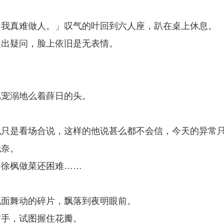
，我真难做人。」叹气的叶回到六人座，趴在桌上休息。
提出疑问，脸上依旧是无表情。
」
。
旭宠溺地么着薛日的头。
。
也只是看场合说，这样的他说甚么都不会信，今天的异常
无奈。
导徐枫做菜还困难……
地面舞动的碎片，飘落到夜明眼前。
右手，试图握住花瓣。