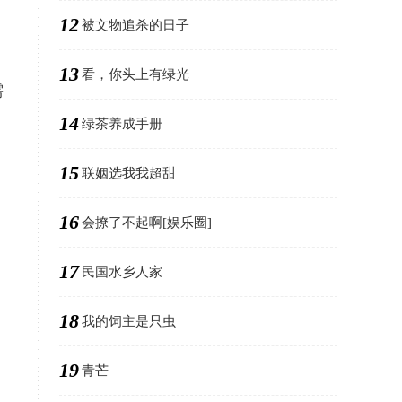
12
被文物追杀的日子
13
看，你头上有绿光
需
14
绿茶养成手册
15
联姻选我我超甜
。
16
会撩了不起啊[娱乐圈]
17
民国水乡人家
18
我的饲主是只虫
19
青芒