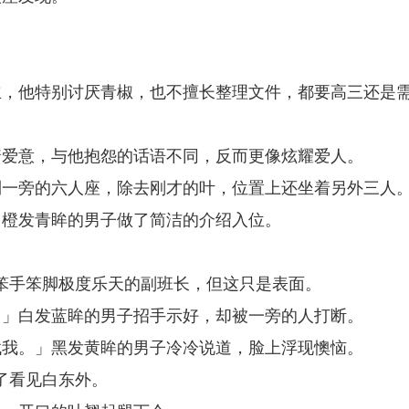
立，他特别讨厌青椒，也不擅长整理文件，都要高三还是
着爱意，与他抱怨的话语不同，反而更像炫耀爱人。
到一旁的六人座，除去刚才的叶，位置上还坐着另外三人
」橙发青眸的男子做了简洁的介绍入位。
」
笨手笨脚极度乐天的副班长，但这只是表面。
？」白发蓝眸的男子招手示好，却被一旁的人打断。
找我。」黑发黄眸的男子冷冷说道，脸上浮现懊恼。
了看见白东外。