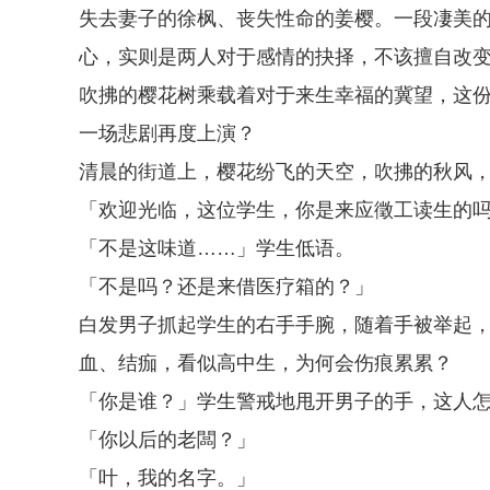
失去妻子的徐枫、丧失性命的姜樱。一段凄美
心，实则是两人对于感情的抉择，不该擅自改
吹拂的樱花树乘载着对于来生幸福的冀望，这
一场悲剧再度上演？
清晨的街道上，樱花纷飞的天空，吹拂的秋风
「欢迎光临，这位学生，你是来应徵工读生的
「不是这味道……」学生低语。
「不是吗？还是来借医疗箱的？」
白发男子抓起学生的右手手腕，随着手被举起
血、结痂，看似高中生，为何会伤痕累累？
「你是谁？」学生警戒地甩开男子的手，这人
「你以后的老闆？」
「叶，我的名字。」