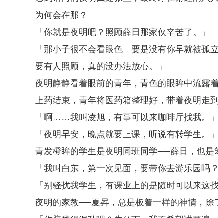
为何会在那？
「你就是夜明吧？照顾薛日那家伙辛苦了。」
「那小子很不会看眼色，要是没有你早就被孤
要有人照顾，真的没办法放心。」
夜明静静看着眼前的青年，青色的眼眸中流露
上药结束，青年将医药箱整理好，带着夜明走
「啊……我叫凌旭，有事可以来咖啡厅找我。
「夜明早安，晚点就要上课，听说有转学生。
青发橙眸的学生是夜明同班同学──薛日，也是
「我叫白东，第一次见面，要带你去游乐园吗
「别骚扰我学生，有课业上的是随时可以来这
夜明的家教──夏昇，总是板着一样的神情，除