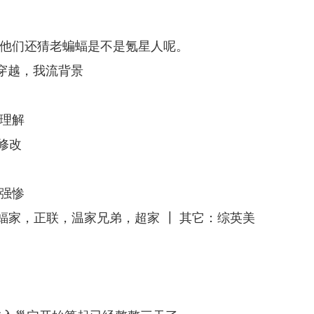
？他们还猜老蝙蝠是不是氪星人呢。
着穿越，我流背景
能理解
修改
美强惨
蝠家，正联，温家兄弟，超家 ┃ 其它：综英美