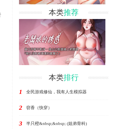
本类
推荐
者
本类
排行
1
全民游戏修仙，我有人生模拟器
2
窃香（快穿）
3
半只橙&nbsp;&nbsp; (姐弟骨科)