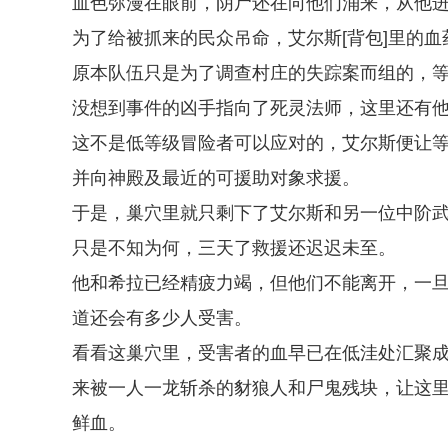
血色弥漫在眼前，阴尸还在向他们涌来，从他
为了给被抓来的民众吊命，艾尔斯[背包]里的
原本队伍只是为了调查村庄的失踪案而组的，等
没想到事件的凶手指向了死灵法师，这里还有
这不是低等级冒险者可以应对的，艾尔斯便让
并向神殿及最近的可援助对象求援。
于是，巢穴里就只剩下了艾尔斯和另一位中阶
只是不知为何，三天了救援还迟迟未至。
他和希拉已经精疲力竭，但他们不能离开，一
道还会有多少人受害。
看看这巢穴里，受害者的血早已在低洼处汇聚
来被一人一龙斩杀的豺狼人和尸鬼残块，让这
鲜血。