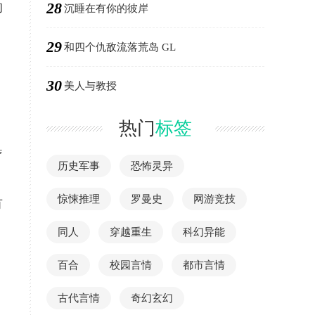
28
的
沉睡在有你的彼岸
29
和四个仇敌流落荒岛 GL
30
美人与教授
热门
标签
疗
历史军事
恐怖灵异
惊悚推理
罗曼史
网游竞技
有
同人
穿越重生
科幻异能
百合
校园言情
都市言情
古代言情
奇幻玄幻