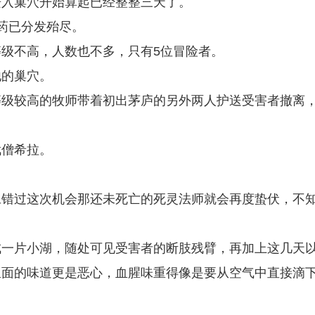
进入巢穴开始算起已经整整三天了。
血药已分发殆尽。
级不高，人数也不多，只有5位冒险者。
他的巢穴。
等级较高的牧师带着初出茅庐的另外两人护送受害者撤离
武僧希拉。
旦错过这次机会那还未死亡的死灵法师就会再度蛰伏，不
成一片小湖，随处可见受害者的断肢残臂，再加上这几天
里面的味道更是恶心，血腥味重得像是要从空气中直接滴