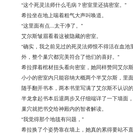
“这个死灵法师什么毛病？密室里还搞密室。”
希拉坐在地上喘着粗气大声叫唤道。
“这里面有点...太干净了。”
艾尔斯皱眉看着这被隐藏的密室。
“确实，我之前见过的死灵法师恨不得活在血池
外，整个巢穴都完美符合了他们的喜好。”
希拉撑着棺材扭头看向密室，她同样赞同艾尔
小小的密室内只能容纳大概两个半艾尔斯，里
随手翻开书本，两本书里写满了艾尔斯不认识
半龙拿起书本后退两步又仔细端详了一下墙面
巢穴就把书交给神殿内的智者解读。
“我觉得那个地毯有问题，”
希拉换了个姿势靠在墙上，她真的累得要站不