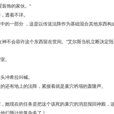
置装饰的家伙。”
阵，透着不详。
中的一部分 ，这是以传送法阵作为基础混合其他东西构
女神不会容许这个东西留在世间。”艾尔斯当机立断决定毁
密室。
扭头冲希拉叫喊。
失的还有地上的法阵，紧接着就是巢穴坍塌的轰隆声。
踪，她现在的任务是把这个该死的巢穴的消息报回神殿，
比他们预计的复杂多了！