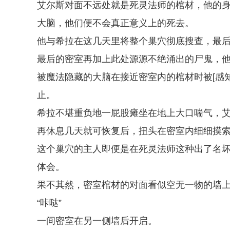
艾尔斯对面不远处就是死灵法师的棺材，他的
大脑，他们便不会真正意义上的死去。
他与希拉在这几天里将整个巢穴彻底搜查，最
最后的密室再加上此处源源不绝涌出的尸鬼，
被魔法隐藏的大脑在接近密室内的棺材时被[感
止。
希拉不堪重负地一屁股瘫坐在地上大口喘气，
再休息几天就可恢复后，扭头在密室内细细摸
这个巢穴的主人即便是在死灵法师这种出了名
体会。
果不其然，密室棺材的对面看似空无一物的墙
“咔哒”
一间密室在另一侧墙后开启。