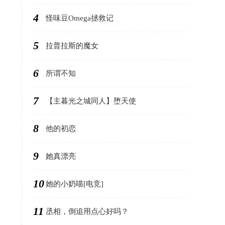
4
怪味豆Omega拯救记
5
拉普拉斯的魔女
6
所谓不知
7
【主暮光之城同人】堕天使
8
他的初恋
9
她真漂亮
10
她的小奶喵[电竞]
11
丞相，倒追用点心好吗？