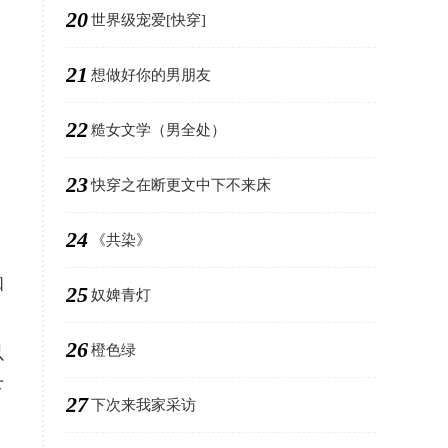
20
世界级宠爱[快穿]
21
想做好你的男朋友
22
糙女文学（男全处）
，
23
快穿之在断更文中下不来床
24
《共染》
知
25
奴婢青灯
26
橙色绿
以
下
27
下次来我家采访