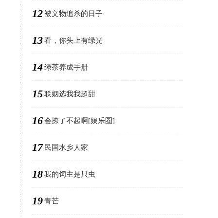
12
被文物追杀的日子
13
看，你头上有绿光
14
绿茶养成手册
15
联姻选我我超甜
16
会撩了不起啊[娱乐圈]
17
民国水乡人家
18
我的饲主是只虫
19
青芒