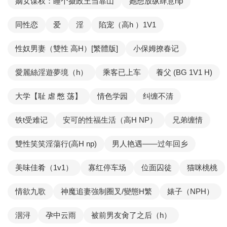
嫡女谋权：睡个摄政王当靠山
她想放纵肆意np
同性恋
爱
淫
陷宠（高h ）1V1
性奴男妻（雙性 高H）[繁體版]
小保姆撩春记
愛麗絲淫遊夢境（h）
乘客已上车
養父 (BG 1V1 H)
大学【耻 虐 憋 荡】
情色学园
纠缠不清
铁t受难记
安可的性福生活（高H NP）
兄弟缠情
雙性笑笑淫蕩行(高H np)
男人艳遇——过年回乡
美味佳肴（1v1）
寡红停车场
位面囚徒
猫咪桃桃
情欲九歌
神魔追妻強制圈叉/變態H繁
婊子（NPH）
洇浔
孕中云雨
被前男友肏了之后（h）