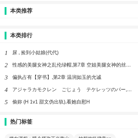
本类推荐
本类排行
1
尿 , 捡到小姑娘(代代)
2
性感的美腿女神之乱伦绿帽,第7章 空姐美腿女神的丝袜足交
3
偏执占有【穿书】,第2章 温润如玉的允诚
4
アジャラカモクレン ごじょう テケレッツのパー,【No. 42 Rube Goldberg Machine】十四
5
偷妳 (H 1v1 甜文伪出轨),看她自慰H
热门标签